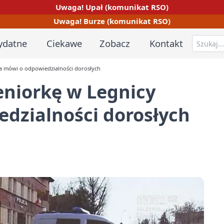
Uwaga! Upał (komunikat RSO)
Uwaga! Burze (komunikat RSO)
ydatne
Ciekawe
Zobacz
Kontakt
cja mówi o odpowiedzialności dorosłych
seniorkę w Legnicy
edzialności dorosłych