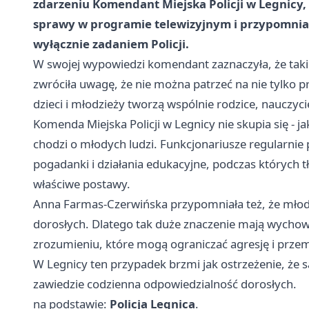
zdarzeniu Komendant Miejska Policji w Legnicy,
sprawy w programie telewizyjnym i przypomniała,
wyłącznie zadaniem Policji.
W swojej wypowiedzi komendant zaznaczyła, że taki
zwróciła uwagę, że nie można patrzeć na nie tylko 
dzieci i młodzieży tworzą wspólnie rodzice, nauczyciel
Komenda Miejska Policji w Legnicy nie skupia się - ja
chodzi o młodych ludzi. Funkcjonariusze regularni
pogadanki i działania edukacyjne, podczas których
właściwe postawy.
Anna Farmas-Czerwińska przypomniała też, że młodz
dorosłych. Dlatego tak duże znaczenie mają wychow
zrozumieniu, które mogą ograniczać agresję i prze
W Legnicy ten przypadek brzmi jak ostrzeżenie, że sa
zawiedzie codzienna odpowiedzialność dorosłych.
na podstawie:
Policja Legnica
.