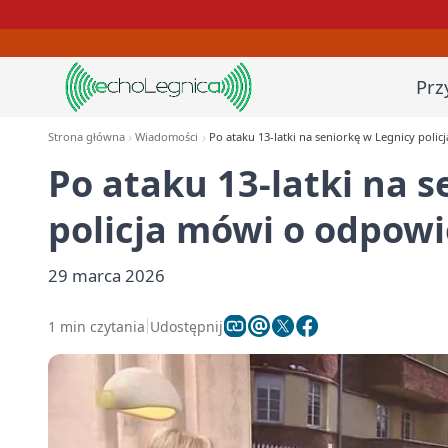
Prz
Strona główna
Wiadomości
Po ataku 13-latki na seniorkę w Legnicy poli
Po ataku 13-latki na 
policja mówi o odpowi
29 marca 2026
1 min czytania
Udostępnij