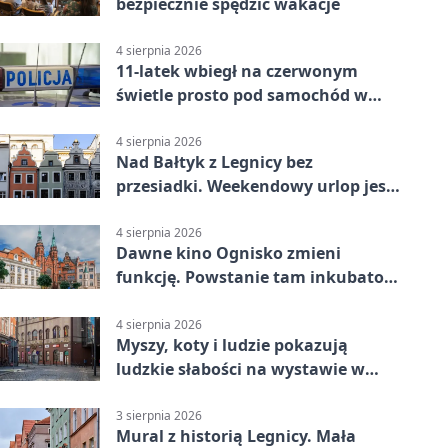
bezpiecznie spędzić wakacje
4 sierpnia 2026
11-latek wbiegł na czerwonym
świetle prosto pod samochód w
Legnicy
4 sierpnia 2026
Nad Bałtyk z Legnicy bez
przesiadki. Weekendowy urlop jest
na wyciągnięcie ręki
4 sierpnia 2026
Dawne kino Ognisko zmieni
funkcję. Powstanie tam inkubator
firm
4 sierpnia 2026
Myszy, koty i ludzie pokazują
ludzkie słabości na wystawie w
Legnicy
3 sierpnia 2026
Mural z historią Legnicy. Mała