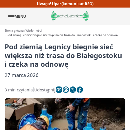
Uwaga! Upał (komunikat RSO)
MENU
Strona główna
Wiadomości
Pod ziemią Legnicy biegnie sieć większa niż trasa do Białegostoku i czeka na odnowę
Pod ziemią Legnicy biegnie sieć
większa niż trasa do Białegostoku
i czeka na odnowę
27 marca 2026
3 min czytania
Udostępnij