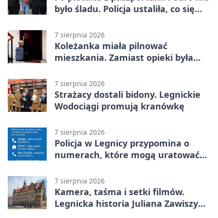
było śladu. Policja ustaliła, co się
stało
7 sierpnia 2026
Koleżanka miała pilnować
mieszkania. Zamiast opieki była
kradzież biżuterii
7 sierpnia 2026
Strażacy dostali bidony. Legnickie
Wodociągi promują kranówkę
7 sierpnia 2026
Policja w Legnicy przypomina o
numerach, które mogą uratować
życie
7 sierpnia 2026
Kamera, taśma i setki filmów.
Legnicka historia Juliana Zawiszy
na wystawie