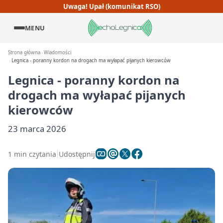
Uwaga! Upał (komunikat RSO)
MENU
Strona główna
Wiadomości
Legnica - poranny kordon na drogach ma wyłapać pijanych kierowców
Legnica - poranny kordon na
drogach ma wyłapać pijanych
kierowców
23 marca 2026
1 min czytania
Udostępnij