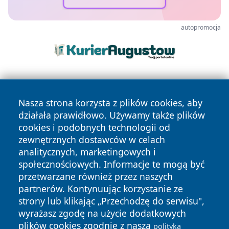
autopromocja
Nasza strona korzysta z plików cookies, aby
działała prawidłowo. Używamy także plików
cookies i podobnych technologii od
zewnętrznych dostawców w celach
Copyright © 2026 echolegnica.pl Wszystkie prawa
analitycznych, marketingowych i
zastrzeżone.
społecznościowych. Informacje te mogą być
przetwarzane również przez naszych
partnerów. Kontynuując korzystanie ze
Polityka
Polityka
News
Autorzy
strony lub klikając „Przechodzę do serwisu",
Prywatności
Cookies
wyrażasz zgodę na użycie dodatkowych
plików cookies zgodnie z naszą
polityką