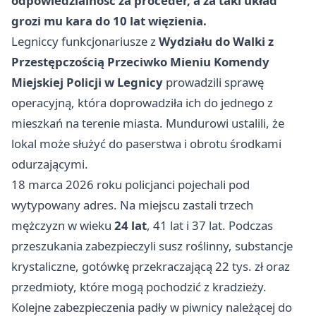
odpowiedzialność za proceder, a za taki układ
grozi mu kara do 10 lat więzienia.
Legniccy funkcjonariusze z
Wydziału do Walki z
Przestępczością Przeciwko Mieniu Komendy
Miejskiej Policji w Legnicy
prowadzili sprawę
operacyjną, która doprowadziła ich do jednego z
mieszkań na terenie miasta. Mundurowi ustalili, że
lokal może służyć do paserstwa i obrotu środkami
odurzającymi.
18 marca 2026 roku policjanci pojechali pod
wytypowany adres. Na miejscu zastali trzech
mężczyzn w wieku
24 lat
, 41 lat i 37 lat. Podczas
przeszukania zabezpieczyli susz roślinny, substancje
krystaliczne, gotówkę przekraczającą 22 tys. zł oraz
przedmioty, które mogą pochodzić z kradzieży.
Kolejne zabezpieczenia padły w piwnicy należącej do