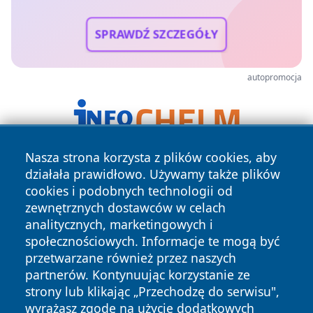
SPRAWDŹ SZCZEGÓŁY
autopromocja
Nasza strona korzysta z plików cookies, aby
działała prawidłowo. Używamy także plików
cookies i podobnych technologii od
zewnętrznych dostawców w celach
analitycznych, marketingowych i
społecznościowych. Informacje te mogą być
Copyright © 2026 echolegnica.pl Wszystkie prawa
przetwarzane również przez naszych
zastrzeżone.
partnerów. Kontynuując korzystanie ze
strony lub klikając „Przechodzę do serwisu",
wyrażasz zgodę na użycie dodatkowych
Polityka
Polityka