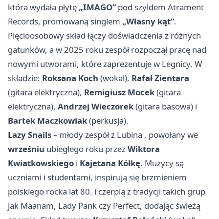
która wydała płytę
„IMAGO”
pod szyldem Atrament
Records, promowaną singlem
„Własny kąt”
.
Pięcioosobowy skład łączy doświadczenia z różnych
gatunków, a w 2025 roku zespół rozpoczął pracę nad
nowymi utworami, które zaprezentuje w Legnicy. W
składzie:
Roksana Koch
(wokal),
Rafał Zientara
(gitara elektryczna),
Remigiusz Mocek
(gitara
elektryczna),
Andrzej Wieczorek
(gitara basowa) i
Bartek Maczkowiak
(perkusja).
Lazy Snails
– młody zespół z
Lubina
, powołany we
wrześniu
ubiegłego roku przez
Wiktora
Kwiatkowskiego
i
Kajetana Kółkę
. Muzycy są
uczniami i studentami, inspirują się brzmieniem
polskiego rocka lat 80. i czerpią z tradycji takich grup
jak Maanam, Lady Pank czy Perfect, dodając świeżą