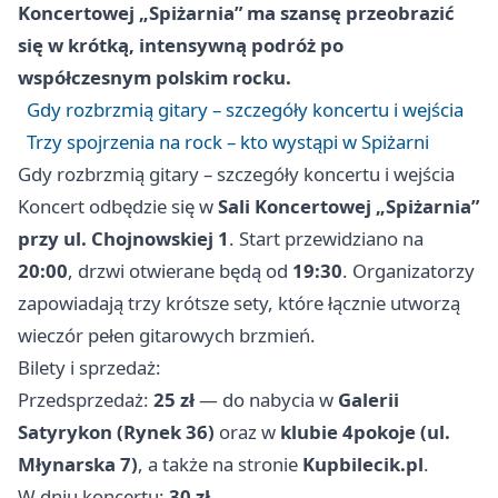
Koncertowej „Spiżarnia” ma szansę przeobrazić
się w krótką, intensywną podróż po
współczesnym polskim rocku.
Gdy rozbrzmią gitary – szczegóły koncertu i wejścia
Trzy spojrzenia na rock – kto wystąpi w Spiżarni
Gdy rozbrzmią gitary – szczegóły koncertu i wejścia
Koncert odbędzie się w
Sali Koncertowej „Spiżarnia”
przy ul. Chojnowskiej 1
. Start przewidziano na
20:00
, drzwi otwierane będą od
19:30
. Organizatorzy
zapowiadają trzy krótsze sety, które łącznie utworzą
wieczór pełen gitarowych brzmień.
Bilety i sprzedaż:
Przedsprzedaż:
25 zł
— do nabycia w
Galerii
Satyrykon (Rynek 36)
oraz w
klubie 4pokoje (ul.
Młynarska 7)
, a także na stronie
Kupbilecik.pl
.
W dniu koncertu:
30 zł
.