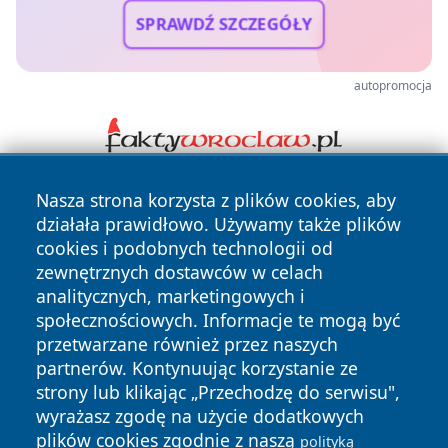
SPRAWDŹ SZCZEGÓŁY
autopromocja
Nasza strona korzysta z plików cookies, aby
działała prawidłowo. Używamy także plików
cookies i podobnych technologii od
zewnętrznych dostawców w celach
analitycznych, marketingowych i
Copyright © 2026 echolegnica.pl Wszystkie prawa
społecznościowych. Informacje te mogą być
zastrzeżone.
przetwarzane również przez naszych
partnerów. Kontynuując korzystanie ze
strony lub klikając „Przechodzę do serwisu",
Polityka
Polityka
wyrażasz zgodę na użycie dodatkowych
News
Autorzy
Prywatności
Cookies
plików cookies zgodnie z naszą
polityką