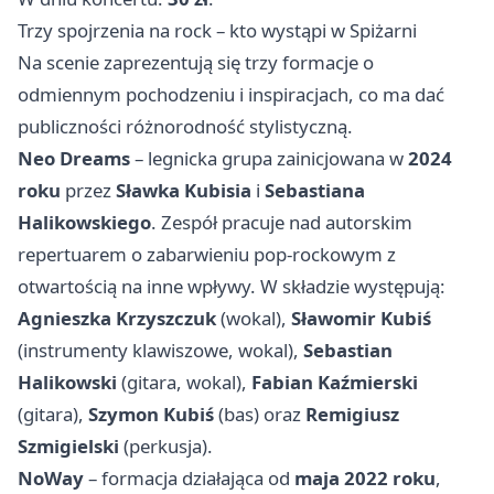
Trzy spojrzenia na rock – kto wystąpi w Spiżarni
Na scenie zaprezentują się trzy formacje o
odmiennym pochodzeniu i inspiracjach, co ma dać
publiczności różnorodność stylistyczną.
Neo Dreams
– legnicka grupa zainicjowana w
2024
roku
przez
Sławka Kubisia
i
Sebastiana
Halikowskiego
. Zespół pracuje nad autorskim
repertuarem o zabarwieniu pop-rockowym z
otwartością na inne wpływy. W składzie występują:
Agnieszka Krzyszczuk
(wokal),
Sławomir Kubiś
(instrumenty klawiszowe, wokal),
Sebastian
Halikowski
(gitara, wokal),
Fabian Kaźmierski
(gitara),
Szymon Kubiś
(bas) oraz
Remigiusz
Szmigielski
(perkusja).
NoWay
– formacja działająca od
maja 2022 roku
,