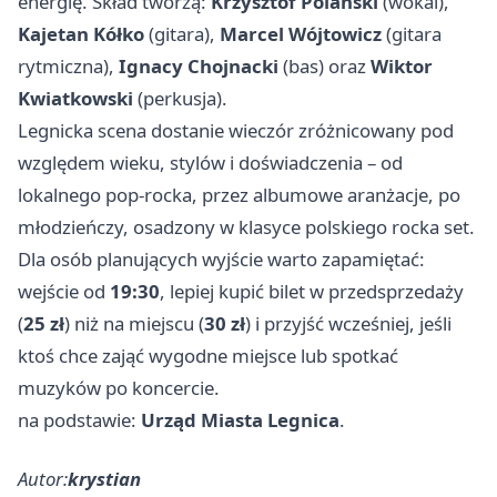
energię. Skład tworzą:
Krzysztof Polański
(wokal),
Kajetan Kółko
(gitara),
Marcel Wójtowicz
(gitara
rytmiczna),
Ignacy Chojnacki
(bas) oraz
Wiktor
Kwiatkowski
(perkusja).
Legnicka scena dostanie wieczór zróżnicowany pod
względem wieku, stylów i doświadczenia – od
lokalnego pop-rocka, przez albumowe aranżacje, po
młodzieńczy, osadzony w klasyce polskiego rocka set.
Dla osób planujących wyjście warto zapamiętać:
wejście od
19:30
, lepiej kupić bilet w przedsprzedaży
(
25 zł
) niż na miejscu (
30 zł
) i przyjść wcześniej, jeśli
ktoś chce zająć wygodne miejsce lub spotkać
muzyków po koncercie.
na podstawie:
Urząd Miasta Legnica
.
Autor:
krystian