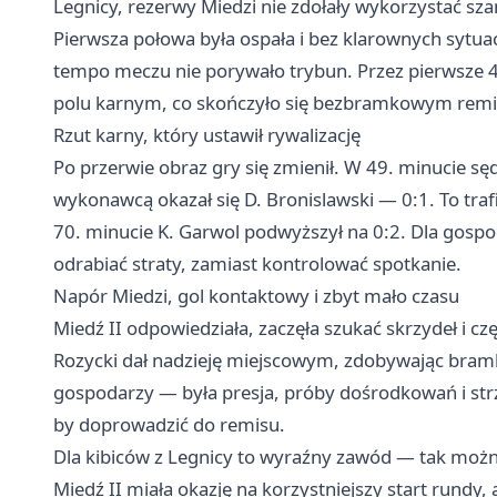
Legnicy, rezerwy Miedzi nie zdołały wykorzystać s
Pierwsza połowa była ospała i bez klarownych sytuac
tempo meczu nie porywało trybun. Przez pierwsze
polu karnym, co skończyło się bezbramkowym rem
Rzut karny, który ustawił rywalizację
Po przerwie obraz gry się zmienił. W 49. minucie s
wykonawcą okazał się D. Bronislawski — 0:1. To trafi
70. minucie K. Garwol podwyższył na 0:2. Dla gospo
odrabiać straty, zamiast kontrolować spotkanie.
Napór Miedzi, gol kontaktowy i zbyt mało czasu
Miedź II odpowiedziała, zaczęła szukać skrzydeł i cz
Rozycki dał nadzieję miejscowym, zdobywając bram
gospodarzy — była presja, próby dośrodkowań i strza
by doprowadzić do remisu.
Dla kibiców z Legnicy to wyraźny zawód — tak możn
Miedź II miała okazję na korzystniejszy start rundy, 