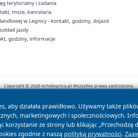
ęg terytorialny i zadania
takt, msze, kancelaria
andlowej w Legnicy - kontakt, godziny, dojazd
rozkład jazdy
akt, godziny, informacje
Copyright © 2026 echolegnica.pl Wszystkie prawa zastrzeżone.
es, aby działała prawidłowo. Używamy także plik
News
Autorzy
Polityka Prywatności
Polityka Cookie
cznych, marketingowych i społecznościowych. Inf
 korzystanie ze strony lub klikając „Przechodzę 
ookies zgodnie z naszą
polityką prywatności
.
Zaaw