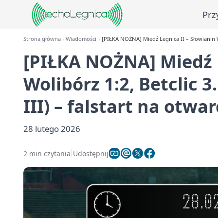
Prz
Strona główna
Wiadomości
[PIŁKA NOŻNA] Miedź Legnica II – Słowianin Wol
[PIŁKA NOŻNA] Miedź L
Wolibórz 1:2, Betclic 3
III) – falstart na otwa
28 lutego 2026
2 min czytania
Udostępnij