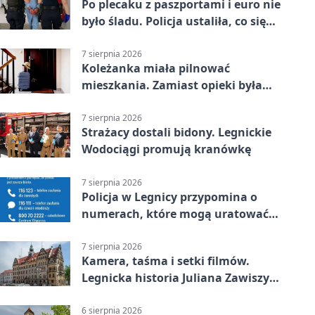
Po plecaku z paszportami i euro nie
było śladu. Policja ustaliła, co się
stało
7 sierpnia 2026
Koleżanka miała pilnować
mieszkania. Zamiast opieki była
kradzież biżuterii
7 sierpnia 2026
Strażacy dostali bidony. Legnickie
Wodociągi promują kranówkę
7 sierpnia 2026
Policja w Legnicy przypomina o
numerach, które mogą uratować
życie
7 sierpnia 2026
Kamera, taśma i setki filmów.
Legnicka historia Juliana Zawiszy
na wystawie
6 sierpnia 2026