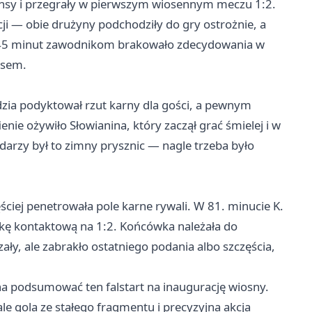
zansy i przegrały w pierwszym wiosennym meczu 1:2.
ji — obie drużyny podchodziły do gry ostrożnie, a
 45 minut zawodnikom brakowało zdecydowania w
isem.
ędzia podyktował rzut karny dla gości, a pewnym
enie ożywiło Słowianina, który zaczął grać śmielej i w
darzy był to zimny prysznic — nagle trzeba było
ęściej penetrowała pole karne rywali. W 81. minucie K.
kę kontaktową na 1:2. Końcówka należała do
ły, ale zabrakło ostatniego podania albo szczęścia,
a podsumować ten falstart na inaugurację wiosny.
ale gola ze stałego fragmentu i precyzyjna akcja