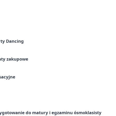
rty Dancing
taty zakupowe
ksacyjne
ygotowanie do matury i egzaminu ósmoklasisty