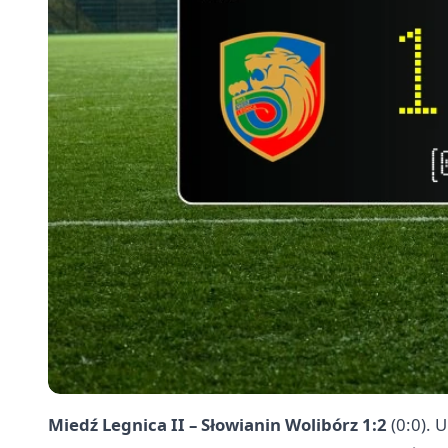
Miedź Legnica II – Słowianin Wolibórz 1:2
(0:0). U