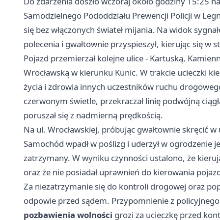
Do zdarzenia doszło wczoraj około godziny 15:25 na
Samodzielnego Pododdziału Prewencji Policji w Legn
się bez włączonych świateł mijania. Na widok sygna
polecenia i gwałtownie przyspieszył, kierując się w s
Pojazd przemierzał kolejne ulice - Kartuską, Kamien
Wrocławską w kierunku Kunic. W trakcie ucieczki kie
życia i zdrowia innych uczestników ruchu drogowego
czerwonym świetle, przekraczał linię podwójną ciąg
poruszał się z nadmierną prędkością.
Na ul. Wrocławskiej, próbując gwałtownie skręcić w 
Samochód wpadł w poślizg i uderzył w ogrodzenie je
zatrzymany. W wyniku czynności ustalono, że kieru
oraz że nie posiadał uprawnień do kierowania pojaz
Za niezatrzymanie się do kontroli drogowej oraz po
odpowie przed sądem. Przypomnienie z policyjnego
pozbawienia wolności
grozi za ucieczkę przed kon