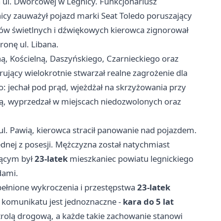
 ul. Dworcowej w Legnicy. Funkcjonariusz
icy zauważył pojazd marki Seat Toledo poruszający
łów świetlnych i dźwiękowych kierowca zignorował
tronę ul. Libana.
ną, Kościelną, Daszyńskiego, Czarnieckiego oraz
rujący wielokrotnie stwarzał realne zagrożenie dla
: jechał pod prąd, wjeżdżał na skrzyżowania przy
łą, wyprzedzał w miejscach niedozwolonych oraz
ul. Pawią, kierowca stracił panowanie nad pojazdem.
dnej z posesji. Mężczyzna został natychmiast
jącym był
23-latek
mieszkaniec powiatu legnickiego
dami.
pełnione wykroczenia i przestępstwa
23-latek
 komunikatu jest jednoznaczne -
kara do 5 lat
trolą drogową, a każde takie zachowanie stanowi