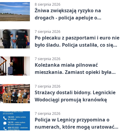
8 sierpnia 2026
Żniwa zwiększają ryzyko na
drogach - policja apeluje o
ostrożność
7 sierpnia 2026
Po plecaku z paszportami i euro nie
było śladu. Policja ustaliła, co się
stało
7 sierpnia 2026
Koleżanka miała pilnować
mieszkania. Zamiast opieki była
kradzież biżuterii
7 sierpnia 2026
Strażacy dostali bidony. Legnickie
Wodociągi promują kranówkę
7 sierpnia 2026
Policja w Legnicy przypomina o
numerach, które mogą uratować
życie