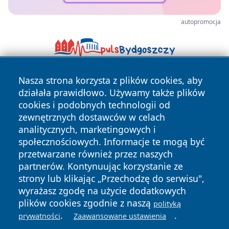
autopromocja
Nasza strona korzysta z plików cookies, aby
działała prawidłowo. Używamy także plików
cookies i podobnych technologii od
zewnętrznych dostawców w celach
analitycznych, marketingowych i
społecznościowych. Informacje te mogą być
Copyright © 2026 echolegnica.pl Wszystkie prawa
zastrzeżone.
przetwarzane również przez naszych
partnerów. Kontynuując korzystanie ze
strony lub klikając „Przechodzę do serwisu",
Polityka
Polityka
wyrażasz zgodę na użycie dodatkowych
News
Autorzy
Prywatności
Cookies
plików cookies zgodnie z naszą
polityką
.
.
prywatności
Zaawansowane ustawienia