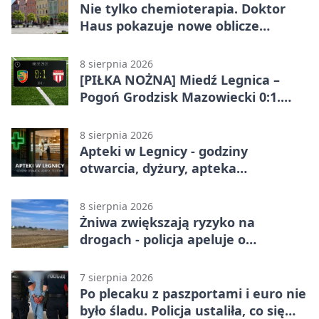
Nie tylko chemioterapia. Doktor
Haus pokazuje nowe oblicze
onkologii
8 sierpnia 2026
[PIŁKA NOŻNA] Miedź Legnica –
Pogoń Grodzisk Mazowiecki 0:1.
Pogoń liderem Betclic 1. ligi po
meczu w Legnicy
8 sierpnia 2026
Apteki w Legnicy - godziny
otwarcia, dyżury, apteka
całodobowa
8 sierpnia 2026
Żniwa zwiększają ryzyko na
drogach - policja apeluje o
ostrożność
7 sierpnia 2026
Po plecaku z paszportami i euro nie
było śladu. Policja ustaliła, co się