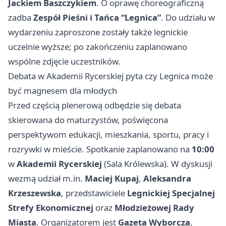
Jackiem Baszczykiem
. O oprawę choreograficzną
zadba
Zespół Pieśni i Tańca “Legnica”
. Do udziału w
wydarzeniu zaproszone zostały także legnickie
uczelnie wyższe; po zakończeniu zaplanowano
wspólne zdjęcie uczestników.
Debata w Akademii Rycerskiej pyta czy Legnica może
być magnesem dla młodych
Przed częścią plenerową odbędzie się debata
skierowana do maturzystów, poświęcona
perspektywom edukacji, mieszkania, sportu, pracy i
rozrywki w mieście. Spotkanie zaplanowano na
10:00
w
Akademii Rycerskiej
(Sala Królewska). W dyskusji
wezmą udział m.in.
Maciej Kupaj
,
Aleksandra
Krzeszewska
, przedstawiciele
Legnickiej Specjalnej
Strefy Ekonomicznej
oraz
Młodzieżowej Rady
Miasta
. Organizatorem jest
Gazeta Wyborcza
,