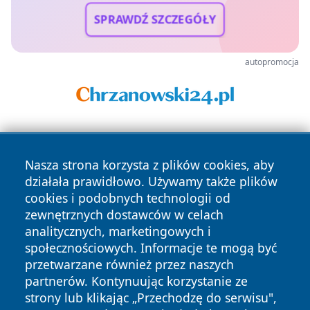
SPRAWDŹ SZCZEGÓŁY
autopromocja
Nasza strona korzysta z plików cookies, aby
działała prawidłowo. Używamy także plików
cookies i podobnych technologii od
zewnętrznych dostawców w celach
Copyright © 2026 echolegnica.pl Wszystkie prawa
analitycznych, marketingowych i
zastrzeżone.
społecznościowych. Informacje te mogą być
przetwarzane również przez naszych
partnerów. Kontynuując korzystanie ze
Polityka
Polityka
News
Autorzy
strony lub klikając „Przechodzę do serwisu",
Prywatności
Cookies