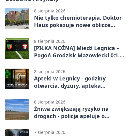
8 sierpnia 2026
Nie tylko chemioterapia. Doktor
Haus pokazuje nowe oblicze
onkologii
8 sierpnia 2026
[PIŁKA NOŻNA] Miedź Legnica –
Pogoń Grodzisk Mazowiecki 0:1.
Pogoń liderem Betclic 1. ligi po
meczu w Legnicy
8 sierpnia 2026
Apteki w Legnicy - godziny
otwarcia, dyżury, apteka
całodobowa
8 sierpnia 2026
Żniwa zwiększają ryzyko na
drogach - policja apeluje o
ostrożność
7 sierpnia 2026