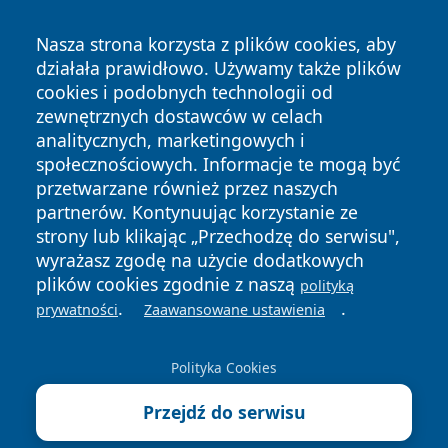
Nasza strona korzysta z plików cookies, aby
działała prawidłowo. Używamy także plików
cookies i podobnych technologii od
zewnętrznych dostawców w celach
analitycznych, marketingowych i
społecznościowych. Informacje te mogą być
Copyright © 2026 echolegnica.pl Wszystkie prawa
przetwarzane również przez naszych
zastrzeżone.
partnerów. Kontynuując korzystanie ze
strony lub klikając „Przechodzę do serwisu",
wyrażasz zgodę na użycie dodatkowych
Polityka
Polityka
plików cookies zgodnie z naszą
News
Autorzy
polityką
Prywatności
Cookies
.
.
prywatności
Zaawansowane ustawienia
Polityka Cookies
Przejdź do serwisu