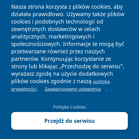
Nasza strona korzysta z plików cookies, aby
działała prawidłowo. Używamy także plików
cookies i podobnych technologii od
zewnętrznych dostawców w celach
Copyright © 2026 echolegnica.pl Wszystkie prawa
analitycznych, marketingowych i
zastrzeżone.
społecznościowych. Informacje te mogą być
przetwarzane również przez naszych
partnerów. Kontynuując korzystanie ze
Polityka
Polityka
News
Autorzy
strony lub klikając „Przechodzę do serwisu",
Prywatności
Cookies
wyrażasz zgodę na użycie dodatkowych
plików cookies zgodnie z naszą
polityką
.
.
prywatności
Zaawansowane ustawienia
Polityka Cookies
Przejdź do serwisu