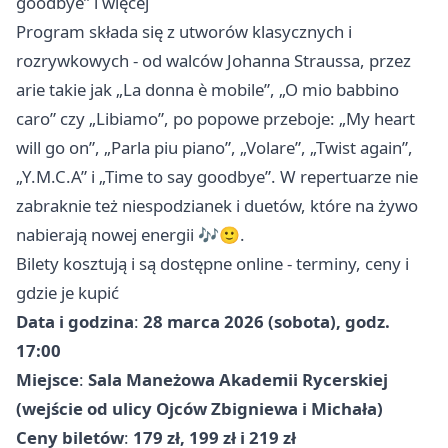
goodbye” i więcej
Program składa się z utworów klasycznych i
rozrywkowych - od walców Johanna Straussa, przez
arie takie jak „La donna è mobile”, „O mio babbino
caro” czy „Libiamo”, po popowe przeboje: „My heart
will go on”, „Parla piu piano”, „Volare”, „Twist again”,
„Y.M.C.A” i „Time to say goodbye”. W repertuarze nie
zabraknie też niespodzianek i duetów, które na żywo
nabierają nowej energii 🎶🙂.
Bilety kosztują i są dostępne online - terminy, ceny i
gdzie je kupić
Data i godzina
:
28 marca 2026 (sobota), godz.
17:00
Miejsce
:
Sala Maneżowa Akademii Rycerskiej
(wejście od ulicy Ojców Zbigniewa i Michała)
Ceny biletów
:
179 zł, 199 zł i 219 zł