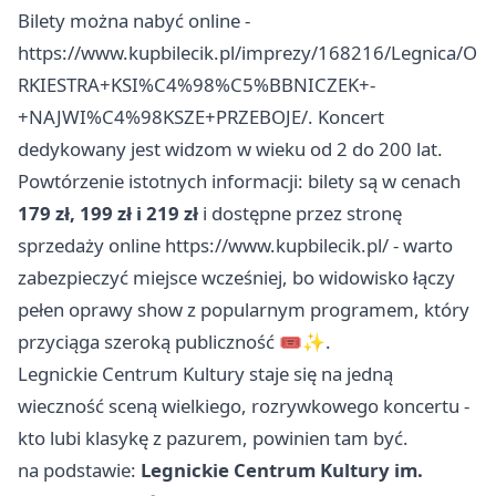
Bilety można nabyć online -
https://www.kupbilecik.pl/imprezy/168216/Legnica/O
RKIESTRA+KSI%C4%98%C5%BBNICZEK+-
+NAJWI%C4%98KSZE+PRZEBOJE/. Koncert
dedykowany jest widzom w wieku od 2 do 200 lat.
Powtórzenie istotnych informacji: bilety są w cenach
179 zł, 199 zł i 219 zł
i dostępne przez stronę
sprzedaży online https://www.kupbilecik.pl/ - warto
zabezpieczyć miejsce wcześniej, bo widowisko łączy
pełen oprawy show z popularnym programem, który
przyciąga szeroką publiczność 🎟️✨.
Legnickie Centrum Kultury staje się na jedną
wieczność sceną wielkiego, rozrywkowego koncertu -
kto lubi klasykę z pazurem, powinien tam być.
na podstawie:
Legnickie Centrum Kultury im.