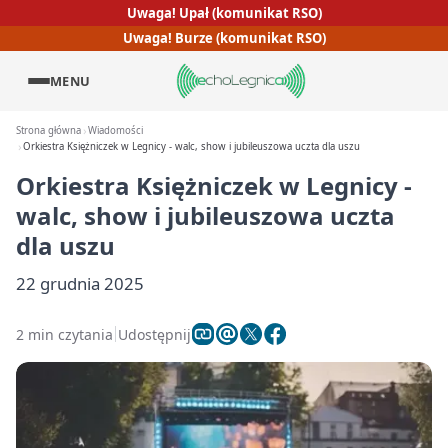
Uwaga! Upał (komunikat RSO)
Uwaga! Burze (komunikat RSO)
MENU
Strona główna
Wiadomości
Orkiestra Księżniczek w Legnicy - walc, show i jubileuszowa uczta dla uszu
Orkiestra Księżniczek w Legnicy -
walc, show i jubileuszowa uczta
dla uszu
22 grudnia 2025
2 min czytania
Udostępnij