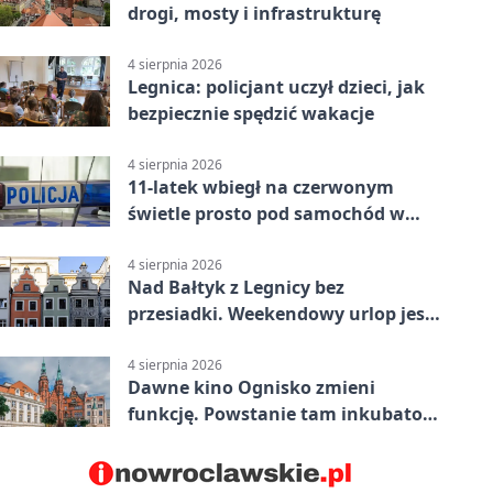
drogi, mosty i infrastrukturę
4 sierpnia 2026
Legnica: policjant uczył dzieci, jak
bezpiecznie spędzić wakacje
4 sierpnia 2026
11-latek wbiegł na czerwonym
świetle prosto pod samochód w
Legnicy
4 sierpnia 2026
Nad Bałtyk z Legnicy bez
przesiadki. Weekendowy urlop jest
na wyciągnięcie ręki
4 sierpnia 2026
Dawne kino Ognisko zmieni
funkcję. Powstanie tam inkubator
firm