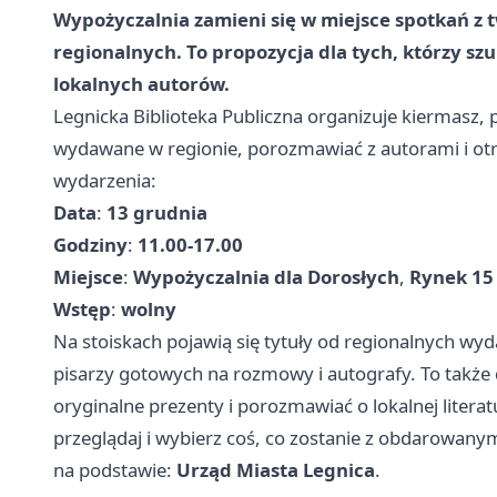
Wypożyczalnia zamieni się w miejsce spotkań z
regionalnych. To propozycja dla tych, którzy sz
lokalnych autorów.
Legnicka Biblioteka Publiczna organizuje kiermasz,
wydawane w regionie, porozmawiać z autorami i o
wydarzenia:
Data
:
13 grudnia
Godziny
:
11.00-17.00
Miejsce
:
Wypożyczalnia dla Dorosłych
,
Rynek 15
Wstęp
:
wolny
Na stoiskach pojawią się tytuły od regionalnych w
pisarzy gotowych na rozmowy i autografy. To także 
oryginalne prezenty i porozmawiać o lokalnej literat
przeglądaj i wybierz coś, co zostanie z obdarowanym
na podstawie:
Urząd Miasta Legnica
.