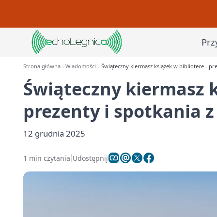
Prz
Strona główna
Wiadomości
Świąteczny kiermasz książek w bibliotece - pr
Świąteczny kiermasz k
prezenty i spotkania 
12 grudnia 2025
1 min czytania
Udostępnij