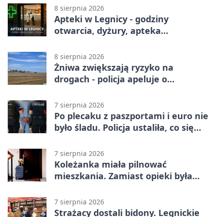
meczu w Legnicy
8 sierpnia 2026
Apteki w Legnicy - godziny
otwarcia, dyżury, apteka
całodobowa
8 sierpnia 2026
Żniwa zwiększają ryzyko na
drogach - policja apeluje o
ostrożność
7 sierpnia 2026
Po plecaku z paszportami i euro nie
było śladu. Policja ustaliła, co się
stało
7 sierpnia 2026
Koleżanka miała pilnować
mieszkania. Zamiast opieki była
kradzież biżuterii
7 sierpnia 2026
Strażacy dostali bidony. Legnickie