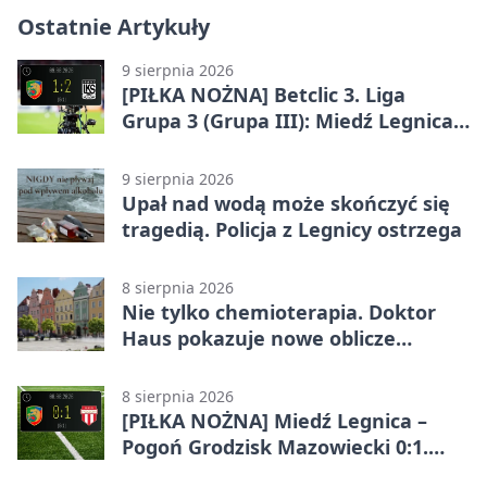
Ostatnie Artykuły
9 sierpnia 2026
[PIŁKA NOŻNA] Betclic 3. Liga
Grupa 3 (Grupa III): Miedź Legnica
II – Barycz Sułów 1:2. Późny cios
gości w Legnicy
9 sierpnia 2026
Upał nad wodą może skończyć się
tragedią. Policja z Legnicy ostrzega
8 sierpnia 2026
Nie tylko chemioterapia. Doktor
Haus pokazuje nowe oblicze
onkologii
8 sierpnia 2026
[PIŁKA NOŻNA] Miedź Legnica –
Pogoń Grodzisk Mazowiecki 0:1.
Pogoń liderem Betclic 1. ligi po