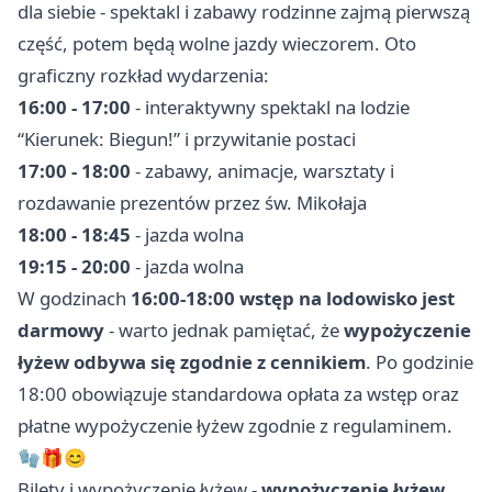
dla siebie - spektakl i zabawy rodzinne zajmą pierwszą
część, potem będą wolne jazdy wieczorem. Oto
graficzny rozkład wydarzenia:
16:00 - 17:00
- interaktywny spektakl na lodzie
“Kierunek: Biegun!” i przywitanie postaci
17:00 - 18:00
- zabawy, animacje, warsztaty i
rozdawanie prezentów przez św. Mikołaja
18:00 - 18:45
- jazda wolna
19:15 - 20:00
- jazda wolna
W godzinach
16:00-18:00 wstęp na lodowisko jest
darmowy
- warto jednak pamiętać, że
wypożyczenie
łyżew odbywa się zgodnie z cennikiem
. Po godzinie
18:00 obowiązuje standardowa opłata za wstęp oraz
płatne wypożyczenie łyżew zgodnie z regulaminem.
🧤🎁😊
Bilety i wypożyczenie łyżew -
wypożyczenie łyżew