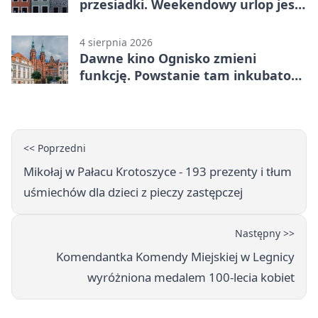
przesiadki. Weekendowy urlop jest
na wyciągnięcie ręki
4 sierpnia 2026
Dawne kino Ognisko zmieni
funkcję. Powstanie tam inkubator
firm
<< Poprzedni
Mikołaj w Pałacu Krotoszyce - 193 prezenty i tłum
uśmiechów dla dzieci z pieczy zastępczej
Następny >>
Komendantka Komendy Miejskiej w Legnicy
wyróżniona medalem 100-lecia kobiet