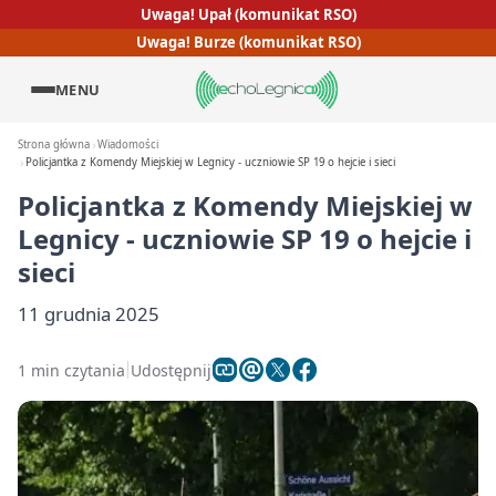
Uwaga! Upał (komunikat RSO)
Uwaga! Burze (komunikat RSO)
MENU
Strona główna
Wiadomości
Policjantka z Komendy Miejskiej w Legnicy - uczniowie SP 19 o hejcie i sieci
Policjantka z Komendy Miejskiej w
Legnicy - uczniowie SP 19 o hejcie i
sieci
11 grudnia 2025
1 min czytania
Udostępnij