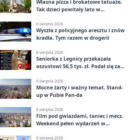
Własna pizza i brokatowe tatuaże.
Tak dzieci powitały lato w
Chojnowie
6 sierpnia 2026
Wyszła z policyjnego aresztu i znów
kradła. Tym razem w drogerii
6 sierpnia 2026
Seniorka z Legnicy przekazała
oszustowi 56,5 tys. zł. Podał się za
policjanta
6 sierpnia 2026
Mocne żarty i ważny temat. Stand-
up w Pubie Pan-da
6 sierpnia 2026
Film pod gwiazdami, taniec i mecz.
Weekend pełen wydarzeń w
Legnicy
6 sierpnia 2026