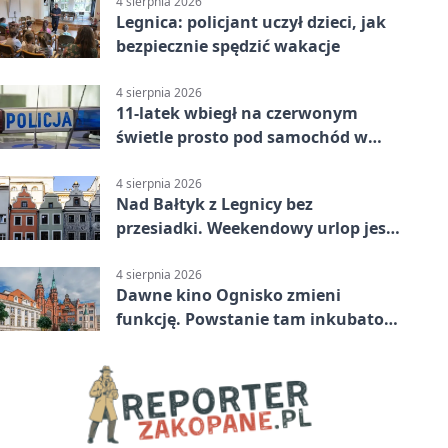
4 sierpnia 2026
Legnica: policjant uczył dzieci, jak
bezpiecznie spędzić wakacje
4 sierpnia 2026
11-latek wbiegł na czerwonym
świetle prosto pod samochód w
Legnicy
4 sierpnia 2026
Nad Bałtyk z Legnicy bez
przesiadki. Weekendowy urlop jest
na wyciągnięcie ręki
4 sierpnia 2026
Dawne kino Ognisko zmieni
funkcję. Powstanie tam inkubator
firm