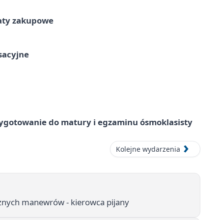
taty zakupowe
ksacyjne
ygotowanie do matury i egzaminu ósmoklasisty
Kolejne wydarzenia
cznych manewrów - kierowca pijany