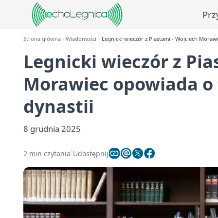
Prz
Strona główna
Wiadomości
Legnicki wieczór z Piastami - Wojciech Moraw
Legnicki wieczór z Pia
Morawiec opowiada o 
dynastii
8 grudnia 2025
2 min czytania
Udostępnij