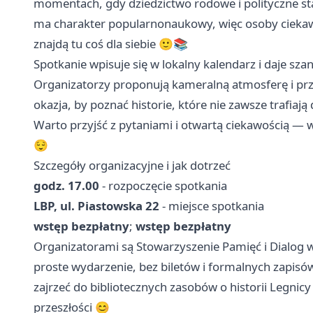
momentach, gdy dziedzictwo rodowe i polityczne sta
ma charakter popularnonaukowy, więc osoby ciekaw
znajdą tu coś dla siebie 🙂📚
Spotkanie wpisuje się w lokalny kalendarz i daje sz
Organizatorzy proponują kameralną atmosferę i prze
okazja, by poznać historie, które nie zawsze trafiaj
Warto przyjść z pytaniami i otwartą ciekawością — 
😌
Szczegóły organizacyjne i jak dotrzeć
godz. 17.00
- rozpoczęcie spotkania
LBP, ul. Piastowska 22
- miejsce spotkania
wstęp bezpłatny
;
wstęp bezpłatny
Organizatorami są Stowarzyszenie Pamięć i Dialog w
proste wydarzenie, bez biletów i formalnych zapisów
zajrzeć do bibliotecznych zasobów o historii Legnic
przeszłości 😊