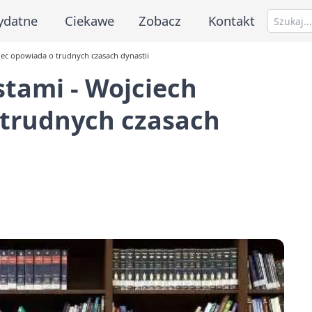
ydatne
Ciekawe
Zobacz
Kontakt
iec opowiada o trudnych czasach dynastii
stami - Wojciech
trudnych czasach