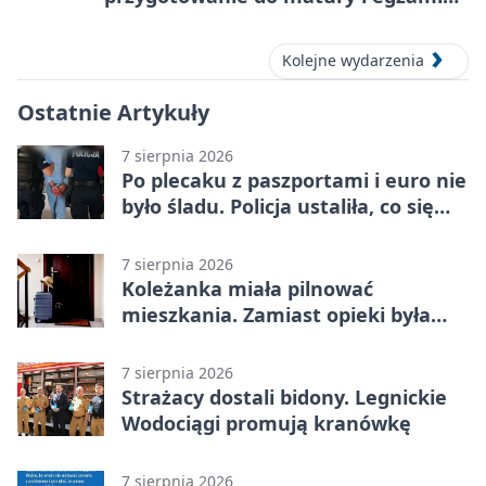
ósmoklasisty
Kolejne wydarzenia
Ostatnie Artykuły
7 sierpnia 2026
Po plecaku z paszportami i euro nie
było śladu. Policja ustaliła, co się
stało
7 sierpnia 2026
Koleżanka miała pilnować
mieszkania. Zamiast opieki była
kradzież biżuterii
7 sierpnia 2026
Strażacy dostali bidony. Legnickie
Wodociągi promują kranówkę
7 sierpnia 2026