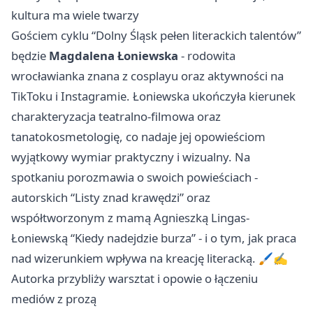
kultura ma wiele twarzy
Gościem cyklu “Dolny Śląsk pełen literackich talentów”
będzie
Magdalena Łoniewska
- rodowita
wrocławianka znana z cosplayu oraz aktywności na
TikToku i Instagramie. Łoniewska ukończyła kierunek
charakteryzacja teatralno-filmowa oraz
tanatokosmetologię, co nadaje jej opowieściom
wyjątkowy wymiar praktyczny i wizualny. Na
spotkaniu porozmawia o swoich powieściach -
autorskich “Listy znad krawędzi” oraz
współtworzonym z mamą Agnieszką Lingas-
Łoniewską “Kiedy nadejdzie burza” - i o tym, jak praca
nad wizerunkiem wpływa na kreację literacką. 🖌️✍️
Autorka przybliży warsztat i opowie o łączeniu
mediów z prozą