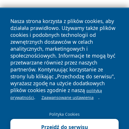
Nasza strona korzysta z plików cookies, aby
działała prawidłowo. Używamy także plików
cookies i podobnych technologii od
zewnętrznych dostawców w celach
Copyright © 2026 echolegnica.pl Wszystkie prawa
analitycznych, marketingowych i
zastrzeżone.
społecznościowych. Informacje te mogą być
przetwarzane również przez naszych
partnerów. Kontynuując korzystanie ze
Polityka
Polityka
News
Autorzy
strony lub klikając „Przechodzę do serwisu",
Prywatności
Cookies
wyrażasz zgodę na użycie dodatkowych
plików cookies zgodnie z naszą
polityką
.
.
prywatności
Zaawansowane ustawienia
Polityka Cookies
Przejdź do serwisu