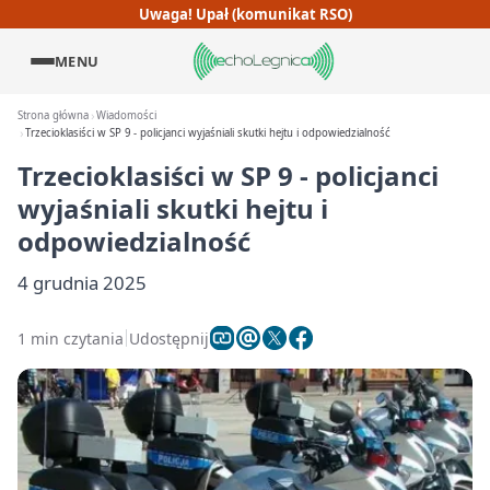
Uwaga! Upał (komunikat RSO)
MENU
Strona główna
Wiadomości
Trzecioklasiści w SP 9 - policjanci wyjaśniali skutki hejtu i odpowiedzialność
Trzecioklasiści w SP 9 - policjanci
wyjaśniali skutki hejtu i
odpowiedzialność
4 grudnia 2025
1 min czytania
Udostępnij