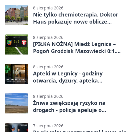
8 sierpnia 2026
Nie tylko chemioterapia. Doktor
Haus pokazuje nowe oblicze
onkologii
8 sierpnia 2026
[PIŁKA NOŻNA] Miedź Legnica –
Pogoń Grodzisk Mazowiecki 0:1.
Pogoń liderem Betclic 1. ligi po
meczu w Legnicy
8 sierpnia 2026
Apteki w Legnicy - godziny
otwarcia, dyżury, apteka
całodobowa
8 sierpnia 2026
Żniwa zwiększają ryzyko na
drogach - policja apeluje o
ostrożność
7 sierpnia 2026