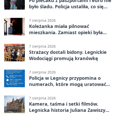
Po plecaku z paszportami i euro nie
było śladu. Policja ustaliła, co się
stało
7 sierpnia 2026
Koleżanka miała pilnować
mieszkania. Zamiast opieki była
kradzież biżuterii
7 sierpnia 2026
Strażacy dostali bidony. Legnickie
Wodociągi promują kranówkę
7 sierpnia 2026
Policja w Legnicy przypomina o
numerach, które mogą uratować
życie
7 sierpnia 2026
Kamera, taśma i setki filmów.
Legnicka historia Juliana Zawiszy