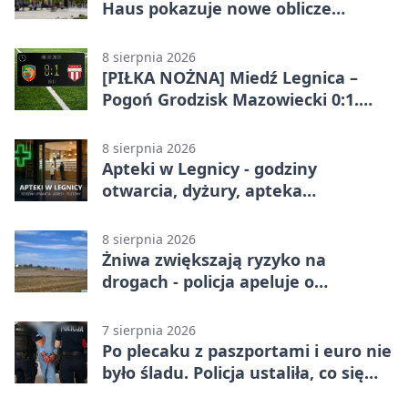
Haus pokazuje nowe oblicze
onkologii
8 sierpnia 2026
[PIŁKA NOŻNA] Miedź Legnica –
Pogoń Grodzisk Mazowiecki 0:1.
Pogoń liderem Betclic 1. ligi po
meczu w Legnicy
8 sierpnia 2026
Apteki w Legnicy - godziny
otwarcia, dyżury, apteka
całodobowa
8 sierpnia 2026
Żniwa zwiększają ryzyko na
drogach - policja apeluje o
ostrożność
7 sierpnia 2026
Po plecaku z paszportami i euro nie
było śladu. Policja ustaliła, co się
stało