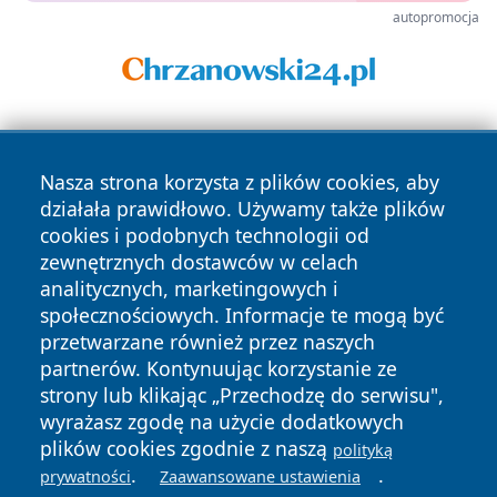
autopromocja
Nasza strona korzysta z plików cookies, aby
działała prawidłowo. Używamy także plików
cookies i podobnych technologii od
zewnętrznych dostawców w celach
Copyright © 2026 echolegnica.pl Wszystkie prawa
analitycznych, marketingowych i
zastrzeżone.
społecznościowych. Informacje te mogą być
przetwarzane również przez naszych
partnerów. Kontynuując korzystanie ze
Polityka
Polityka
News
Autorzy
strony lub klikając „Przechodzę do serwisu",
Prywatności
Cookies
wyrażasz zgodę na użycie dodatkowych
plików cookies zgodnie z naszą
polityką
.
.
prywatności
Zaawansowane ustawienia