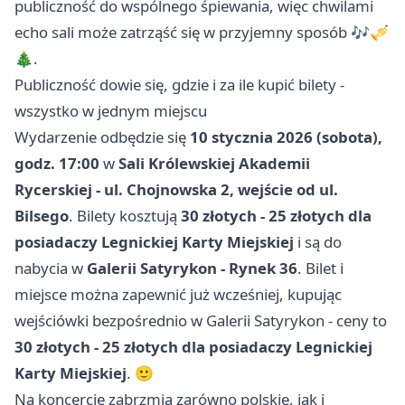
publiczność do wspólnego śpiewania, więc chwilami
echo sali może zatrząść się w przyjemny sposób 🎶🎺
🎄.
Publiczność dowie się, gdzie i za ile kupić bilety -
wszystko w jednym miejscu
Wydarzenie odbędzie się
10 stycznia 2026 (sobota),
godz. 17:00
w
Sali Królewskiej Akademii
Rycerskiej - ul. Chojnowska 2, wejście od ul.
Bilsego
. Bilety kosztują
30 złotych - 25 złotych dla
posiadaczy Legnickiej Karty Miejskiej
i są do
nabycia w
Galerii Satyrykon - Rynek 36
. Bilet i
miejsce można zapewnić już wcześniej, kupując
wejściówki bezpośrednio w Galerii Satyrykon - ceny to
30 złotych - 25 złotych dla posiadaczy Legnickiej
Karty Miejskiej
. 🙂
Na koncercie zabrzmią zarówno polskie, jak i