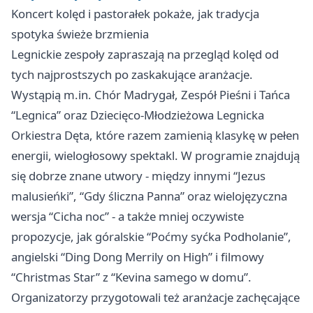
Koncert kolęd i pastorałek pokaże, jak tradycja
spotyka świeże brzmienia
Legnickie zespoły zapraszają na przegląd kolęd od
tych najprostszych po zaskakujące aranżacje.
Wystąpią m.in. Chór Madrygał, Zespół Pieśni i Tańca
“Legnica” oraz Dziecięco-Młodzieżowa Legnicka
Orkiestra Dęta, które razem zamienią klasykę w pełen
energii, wielogłosowy spektakl. W programie znajdują
się dobrze znane utwory - między innymi “Jezus
malusieńki”, “Gdy śliczna Panna” oraz wielojęzyczna
wersja “Cicha noc” - a także mniej oczywiste
propozycje, jak góralskie “Poćmy syćka Podholanie”,
angielski “Ding Dong Merrily on High” i filmowy
“Christmas Star” z “Kevina samego w domu”.
Organizatorzy przygotowali też aranżacje zachęcające