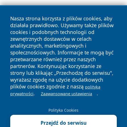
Nasza strona korzysta z plików cookies, aby
działała prawidłowo. Używamy także plików
cookies i podobnych technologii od
zewnętrznych dostawców w celach
Copyright © 2026 echolegnica.pl Wszystkie prawa
analitycznych, marketingowych i
zastrzeżone.
społecznościowych. Informacje te mogą być
przetwarzane również przez naszych
partnerów. Kontynuując korzystanie ze
Polityka
Polityka
News
Autorzy
strony lub klikając „Przechodzę do serwisu",
Prywatności
Cookies
wyrażasz zgodę na użycie dodatkowych
plików cookies zgodnie z naszą
polityką
.
.
prywatności
Zaawansowane ustawienia
Polityka Cookies
Przejdź do serwisu