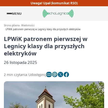
Uwaga! Upał (komunikat RSO)
MENU
Strona główna
Wiadomości
LPWiK patronem pierwszej w Legnicy klasy dla przyszłych elektryków
LPWiK patronem pierwszej w
Legnicy klasy dla przyszłych
elektryków
26 listopada 2025
2 min czytania
Udostępnij