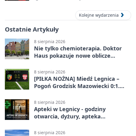
Kolejne wydarzenia
Ostatnie Artykuły
8 sierpnia 2026
Nie tylko chemioterapia. Doktor
Haus pokazuje nowe oblicze
onkologii
8 sierpnia 2026
[PIŁKA NOŻNA] Miedź Legnica –
Pogoń Grodzisk Mazowiecki 0:1.
Pogoń liderem Betclic 1. ligi po
meczu w Legnicy
8 sierpnia 2026
Apteki w Legnicy - godziny
otwarcia, dyżury, apteka
całodobowa
8 sierpnia 2026