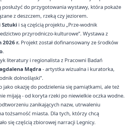
ą posłużyć do przygotowania wystawy, która pokaże
ązane z deszczem, rzeką czy jeziorem.
i Sztuki
i są częścią projektu „Prze-wodnik
ziedzictwo przyrodniczo-kulturowe”. Wystawa z
 2026 r.
Projekt został dofinansowany ze środków
o
.
ryk literatury i regionalista z Pracowni Badań
agdalena Mądra
- artystka wizualna i kuratorka,
odnik dolnośląski”.
 jako okazję do podzielenia się pamiątkami, ale też
ie mijają - od koryta rzeki po niewielkie oczka wodne.
odtworzeniu zanikających nazw, utrwaleniu
na tożsamość miasta. Dla tych, którzy chcą
ło się częścią zbiorowej narracji Legnicy.