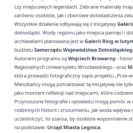
czy miejscowych legendach. Zebrane materiały maj
zarówno osobiste, jak i zbiorowe doświadczenia zwi
Wszystkie działania odbywają się z inicjatywy
Galeri
dolnośląski. Wody regionu jako miejsca pamięci i d
archiwaliami planowana jest w
Galerii Ring w lutym
budżetu
Samorządu Województwa Dolnośląskieg
Autorami programu są
Wojciech Browarny
- histo
Regionalnych Uniwersytetu Wrocławskiego - oraz
M
która prowadzi fotograficzny zapis projektu „Prze-w
Mieszkańcy mogą potraktować tę inicjatywę nie tylko
jako moment refleksji nad miejscami, które codzienn
Przynoszone fotografie i opowieści mogą pomóc w 
rodzinnych historii i zrozumieniu, jak woda wpływa 
uczestniczyć, to szansa, by osobiste wspomnienie sta
na podstawie:
Urząd Miasta Legnica
.