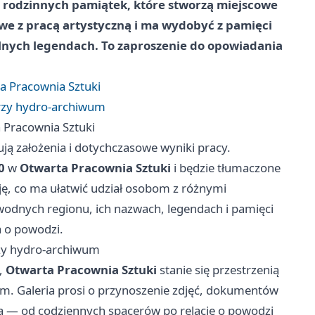
kę rodzinnych pamiątek, które stworzą miejscowe
we z pracą artystyczną i ma wydobyć z pamięci
alnych legendach. To zaproszenie do opowiadania
ta Pracownia Sztuki
rzy hydro-archiwum
a Pracownia Sztuki
ą założenia i dotychczasowe wyniki pracy.
0
w
Otwarta Pracownia Sztuki
i będzie tłumaczone
ę, co ma ułatwić udział osobom z różnymi
odnych regionu, ich nazwach, legendach i pamięci
 o powodzi.
rzy hydro-archiwum
,
Otwarta Pracownia Sztuki
stanie się przestrzenią
. Galeria prosi o przynoszenie zdjęć, dokumentów
ą — od codziennych spacerów po relacje o powodzi