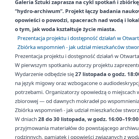
Galeria Sztuki zaprasza na cykl spotkań i zbiór
“hydro-archiwum”. Projekt łączy badania nauko
opowieści o powodzi, spacerach nad wodą i lok
o tym, jak woda kształtuje życie miasta.
Prezentacja projektu i dostępność działań w Otwar
Zbiórka wspomnień - jak udział mieszkańców stwo
Prezentacja projektu i dostępność działań w Otwart
W pierwszym spotkaniu autorzy projektu zaprezentuj
Wydarzenie odbędzie się
27 listopada o godz. 18:0
na język migowy oraz wzbogacone o audiodeskrypcj
potrzebami. Organizatorzy opowiedzą o miejscach w
zbiorowej — od dawnych mokradeł po wspomnienia
Zbiórka wspomnień - jak udział mieszkańców stwo
W dniach
28 do 30 listopada, w godz. 16:00–19:00
przyjmowania materiałów do powstającego archiwum
rodzinnych, pamiątek i opowieści związanych z wod