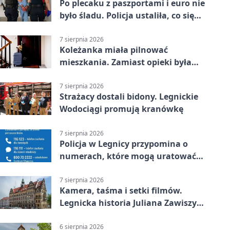
Po plecaku z paszportami i euro nie
było śladu. Policja ustaliła, co się
stało
7 sierpnia 2026
Koleżanka miała pilnować
mieszkania. Zamiast opieki była
kradzież biżuterii
7 sierpnia 2026
Strażacy dostali bidony. Legnickie
Wodociągi promują kranówkę
7 sierpnia 2026
Policja w Legnicy przypomina o
numerach, które mogą uratować
życie
7 sierpnia 2026
Kamera, taśma i setki filmów.
Legnicka historia Juliana Zawiszy
na wystawie
6 sierpnia 2026