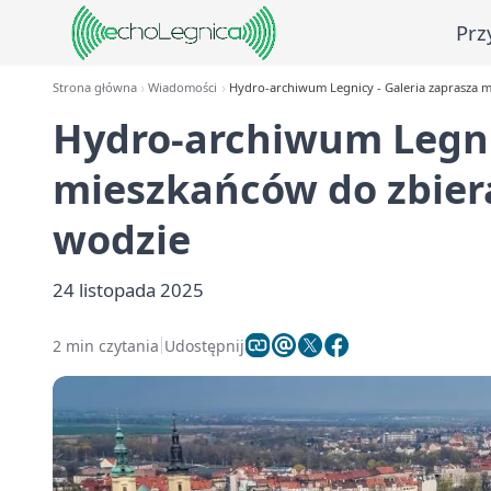
Prz
Strona główna
Wiadomości
Hydro-archiwum Legnicy - Galeria zaprasza m
Hydro-archiwum Legnic
mieszkańców do zbier
wodzie
24 listopada 2025
2 min czytania
Udostępnij