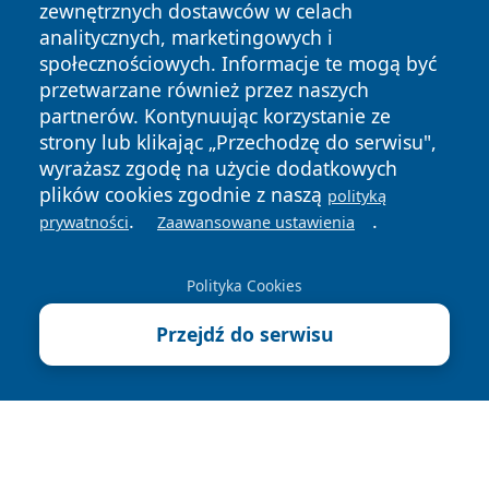
zewnętrznych dostawców w celach
analitycznych, marketingowych i
społecznościowych. Informacje te mogą być
przetwarzane również przez naszych
partnerów. Kontynuując korzystanie ze
strony lub klikając „Przechodzę do serwisu",
wyrażasz zgodę na użycie dodatkowych
plików cookies zgodnie z naszą
polityką
.
.
prywatności
Zaawansowane ustawienia
Copyright © 2026 echolegnica.pl Wszystkie prawa
zastrzeżone.
Polityka Cookies
Polityka
Polityka
Przejdź do serwisu
News
Autorzy
Prywatności
Cookies