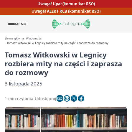
Uwaga! Upał (komunikat RSO)
Uwaga! ALERT RCB (komunikat RSO)
MENU
Strona główna
Wiadomości
Tomasz Witkowski w Legnicy rozbiera mity na części i zaprasza do rozmowy
Tomasz Witkowski w Legnicy
rozbiera mity na części i zaprasza
do rozmowy
3 listopada 2025
1 min czytania
Udostępnij