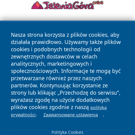
Nasza strona korzysta z plików cookies, aby
działała prawidłowo. Używamy także plików
cookies i podobnych technologii od
zewnętrznych dostawców w celach
Copyright © 2026 echolegnica.pl Wszystkie prawa
analitycznych, marketingowych i
zastrzeżone.
społecznościowych. Informacje te mogą być
przetwarzane również przez naszych
partnerów. Kontynuując korzystanie ze
Polityka
Polityka
News
Autorzy
strony lub klikając „Przechodzę do serwisu",
Prywatności
Cookies
wyrażasz zgodę na użycie dodatkowych
plików cookies zgodnie z naszą
polityką
.
.
prywatności
Zaawansowane ustawienia
Polityka Cookies