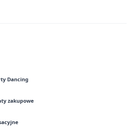
rty Dancing
taty zakupowe
ksacyjne