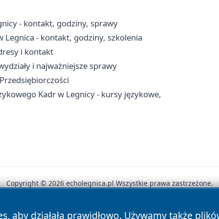
icy - kontakt, godziny, sprawy
 Legnica - kontakt, godziny, szkolenia
resy i kontakt
wydziały i najważniejsze sprawy
 Przedsiębiorczości
ęzykowego Kadr w Legnicy - kursy językowe,
Copyright © 2026 echolegnica.pl Wszystkie prawa zastrzeżone.
es, aby działała prawidłowo. Używamy także plik
News
Autorzy
Polityka Prywatności
Polityka Cookie