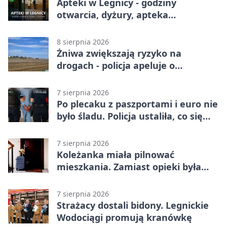
Apteki w Legnicy - godziny
otwarcia, dyżury, apteka
całodobowa
8 sierpnia 2026
Żniwa zwiększają ryzyko na
drogach - policja apeluje o
ostrożność
7 sierpnia 2026
Po plecaku z paszportami i euro nie
było śladu. Policja ustaliła, co się
stało
7 sierpnia 2026
Koleżanka miała pilnować
mieszkania. Zamiast opieki była
kradzież biżuterii
7 sierpnia 2026
Strażacy dostali bidony. Legnickie
Wodociągi promują kranówkę