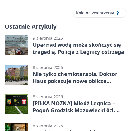
Kolejne wydarzenia
Ostatnie Artykuły
9 sierpnia 2026
Upał nad wodą może skończyć się
tragedią. Policja z Legnicy ostrzega
8 sierpnia 2026
Nie tylko chemioterapia. Doktor
Haus pokazuje nowe oblicze
onkologii
8 sierpnia 2026
[PIŁKA NOŻNA] Miedź Legnica –
Pogoń Grodzisk Mazowiecki 0:1.
Pogoń liderem Betclic 1. ligi po
meczu w Legnicy
8 sierpnia 2026