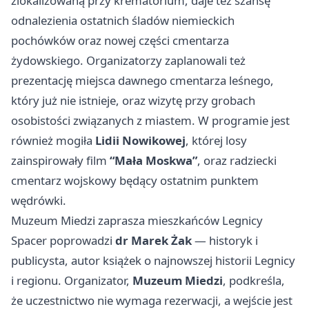
zlokalizowaną przy krematorium, daje też szansę
odnalezienia ostatnich śladów niemieckich
pochówków oraz nowej części cmentarza
żydowskiego. Organizatorzy zaplanowali też
prezentację miejsca dawnego cmentarza leśnego,
który już nie istnieje, oraz wizytę przy grobach
osobistości związanych z miastem. W programie jest
również mogiła
Lidii Nowikowej
, której losy
zainspirowały film
“Mała Moskwa”
, oraz radziecki
cmentarz wojskowy będący ostatnim punktem
wędrówki.
Muzeum Miedzi zaprasza mieszkańców Legnicy
Spacer poprowadzi
dr Marek Żak
— historyk i
publicysta, autor książek o najnowszej historii Legnicy
i regionu. Organizator,
Muzeum Miedzi
, podkreśla,
że uczestnictwo nie wymaga rezerwacji, a wejście jest