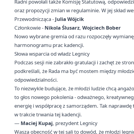
Radni powołali także Komisję Statutową, odpowiedz
oraz propozycji zmian w regulaminie. W jej skład wes
Przewodnicząca -
Julia Wójcik
Członkowie -
Nikola Ślusarz
,
Wojciech Bober
Nowo wybrane gremia od razu rozpoczęły wymianę p
harmonogramu prac kadencji.
Słowa wsparcia od władz Legnicy
Podczas sesji nie zabrakło gratulacji i zachęt ze str
podkreślali, że Rada ma być mostem między młodzi
odpowiedzialności.
To niezwykle budujące, że młodzi ludzie chcą angaż
to głos nowego pokolenia - odważnego, kreatywneg
energię i współpracę z samorządem. Tak naprawdę t
w trakcie trwania tej kadencji.
—
Maciej Kupaj
, prezydent Legnicy
Wasza obecność w tej sali to dowód, że młodzi legni