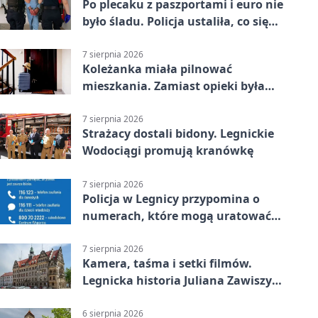
Po plecaku z paszportami i euro nie
było śladu. Policja ustaliła, co się
stało
7 sierpnia 2026
Koleżanka miała pilnować
mieszkania. Zamiast opieki była
kradzież biżuterii
7 sierpnia 2026
Strażacy dostali bidony. Legnickie
Wodociągi promują kranówkę
7 sierpnia 2026
Policja w Legnicy przypomina o
numerach, które mogą uratować
życie
7 sierpnia 2026
Kamera, taśma i setki filmów.
Legnicka historia Juliana Zawiszy
na wystawie
6 sierpnia 2026