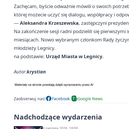
Zachęcam, byście odważnie mówili o swoich potrzeb
której możecie uczyć się dialogu, współpracy i odpo
—
Aleksandra Krzeszewska
, zastępczyni prezyden
Na zakończenie sesji radni podzielili się pierwszymi
miesiącach. Nowo wybranym członkom Rady życzymy 
młodzieży Legnicy.
na podstawie:
Urząd Miasta w Legnicy
.
Autor:
krystian
Zaobserwuj nas!
Facebook
Google News
Nadchodzące wydarzenia
8 sierpnia 2026, 18:00