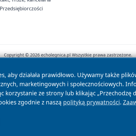
 Przedsiębiorczości
Copyright © 2026 echolegnica.pl Wszystkie prawa zastrzeżone.
es, aby działała prawidłowo. Używamy także plik
News
Autorzy
Polityka Prywatności
Polityka Cookie
cznych, marketingowych i społecznościowych. Inf
 korzystanie ze strony lub klikając „Przechodzę 
ookies zgodnie z naszą
polityką prywatności
.
Zaaw