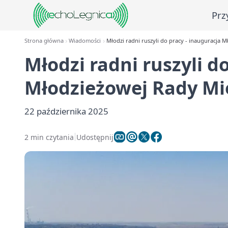
Prz
Strona główna
Wiadomości
Młodzi radni ruszyli do pracy - inauguracja M
Młodzi radni ruszyli d
Młodzieżowej Rady Mie
22 października 2025
2 min czytania
Udostępnij