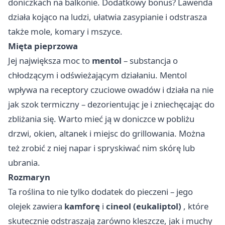
doniczkach na balkonie. Dodatkowy bonus? Lawenda
działa kojąco na ludzi, ułatwia zasypianie i odstrasza
także mole, komary i mszyce.
Mięta pieprzowa
Jej największa moc to
mentol
– substancja o
chłodzącym i odświeżającym działaniu. Mentol
wpływa na receptory czuciowe owadów i działa na nie
jak szok termiczny – dezorientując je i zniechęcając do
zbliżania się. Warto mieć ją w doniczce w pobliżu
drzwi, okien, altanek i miejsc do grillowania. Można
też zrobić z niej napar i spryskiwać nim skórę lub
ubrania.
Rozmaryn
Ta roślina to nie tylko dodatek do pieczeni – jego
olejek zawiera
kamforę
i
cineol (eukaliptol)
, które
skutecznie odstraszają zarówno kleszcze, jak i muchy