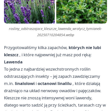
rosliny_odstraszajace_kleszcze_lawenda_wrotycz_tymianek-
20250710204854.webp
Przygotowaliśmy kilka zapachów,
których nie lubi
kleszcz
, i które najpewniej już masz pod ręką:
Lawenda
To jedna z najbardziej wszechstronnych roślin
odstraszających insekty – jej zapach zawdzięczamy
m.in.
linalolowi
i
octanowi linalilu
, które działają
drażniąco na układ nerwowy owadów i pajęczaków.
Kleszcze nie znoszą intensywnej woni lawendy,
dlatego warto sadzić ją przy ścieżkach, tarasach czy w