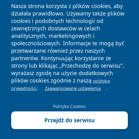
zapewnia długotrwałą ochronę i jest polecany
Nasza strona korzysta z plików cookies, aby
zwłaszcza w rejonach występowania chorób
działała prawidłowo. Używamy także plików
odkleszczowych, takich jak borelioza czy kleszczowe
cookies i podobnych technologii od
zewnętrznych dostawców w celach
zapalenie mózgu, oraz tropikalnych – przenoszonych
analitycznych, marketingowych i
przez komary (denga, Zika, malaria).
społecznościowych. Informacje te mogą być
Z drugiej strony mamy naturalne środki – głównie
przetwarzane również przez naszych
oparte na olejkach eterycznych takich jak eukaliptus
partnerów. Kontynuując korzystanie ze
cytrynowy, lawenda, mięta pieprzowa, geranium czy
strony lub klikając „Przechodzę do serwisu",
wyrażasz zgodę na użycie dodatkowych
cedr. Ich działanie opiera się również na maskowaniu
plików cookies zgodnie z naszą
polityką
zapachu skóry, jednak trwałość jest znacznie krótsza.
.
.
prywatności
Zaawansowane ustawienia
Większość naturalnych repelentów działa przez 20–60
minut, niektóre do dwóch godzin. Ekstrakt z
Polityka Cookies
eukaliptusa cytrynowego (PMD) wykazuje zbliżoną
skuteczność do DEET w badaniach klinicznych, ale
Przejdź do serwisu
wymaga częstszej aplikacji. Naturalne formuły są
lepiej tolerowane przez skórę, rzadziej powodują