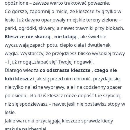
opóźnione – zawsze warto traktować poważnie.
Co gorsze, zapomnij o micie, że kleszcze żyją tylko w
lesie. Już dawno opanowały miejskie tereny zielone –
parki, ogródki, skwery, a nawet trawniki przy blokach.
Kleszcze nie skaczą
,
nie latają
, ale świetnie
wyczuwają zapach potu, ciepło ciała i dwutlenek
węgla. Wystarczy, że przejdziesz blisko wysokiej trawy
– i już mogą „złapać się” Twojej nogawki.
Dlatego wiedza
co odstrasza kleszcze
,
czego nie
lubi kleszcz
i jak się przed nim chronić, przydaje się
nie tylko na leśne wyprawy, ale i na codzienny spacer
po osiedlu. Bo dziś kleszcz może dopaść Cię szybciej,
niż się spodziewasz – nawet jeśli nie postawisz stopy w
lesie.
Jakie warunki przyciągają kleszcze sprawdź kiedy
atakują najchętniej