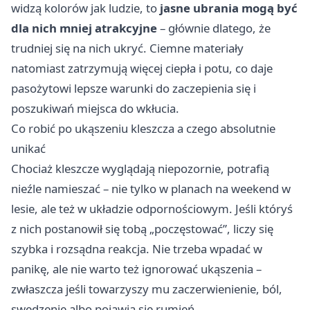
widzą kolorów jak ludzie, to
jasne ubrania mogą być
dla nich mniej atrakcyjne
– głównie dlatego, że
trudniej się na nich ukryć. Ciemne materiały
natomiast zatrzymują więcej ciepła i potu, co daje
pasożytowi lepsze warunki do zaczepienia się i
poszukiwań miejsca do wkłucia.
Co robić po ukąszeniu kleszcza a czego absolutnie
unikać
Chociaż kleszcze wyglądają niepozornie, potrafią
nieźle namieszać – nie tylko w planach na weekend w
lesie, ale też w układzie odpornościowym. Jeśli któryś
z nich postanowił się tobą „poczęstować”, liczy się
szybka i rozsądna reakcja. Nie trzeba wpadać w
panikę, ale nie warto też ignorować ukąszenia –
zwłaszcza jeśli towarzyszy mu zaczerwienienie, ból,
swędzenie albo pojawia się rumień.