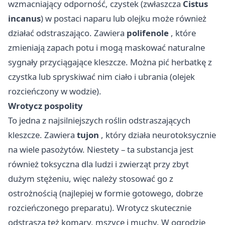
wzmacniający odporność, czystek (zwłaszcza
Cistus
incanus
) w postaci naparu lub olejku może również
działać odstraszająco. Zawiera
polifenole
, które
zmieniają zapach potu i mogą maskować naturalne
sygnały przyciągające kleszcze. Można pić herbatkę z
czystka lub spryskiwać nim ciało i ubrania (olejek
rozcieńczony w wodzie).
Wrotycz pospolity
To jedna z najsilniejszych roślin odstraszających
kleszcze. Zawiera
tujon
, który działa neurotoksycznie
na wiele pasożytów. Niestety – ta substancja jest
również toksyczna dla ludzi i zwierząt przy zbyt
dużym stężeniu, więc należy stosować go z
ostrożnością (najlepiej w formie gotowego, dobrze
rozcieńczonego preparatu). Wrotycz skutecznie
odstrasza też komary, mszyce i muchy. W ogrodzie