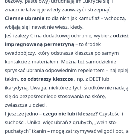
beżowy, pastelowy) utrudniają im „ukrycie się” i
znacznie łatwiej je wtedy zauważyć i strzepnąć.
Ciemne ubrania
to dla nich jak kamuflaż – wchodzą,
wbijają się i nawet nie wiesz, kiedy.
Jeśli zależy Ci na dodatkowej ochronie, wybierz
odzież
impregnowaną permetryną
– to środek
owadobójczy, który odstrasza kleszcze po samym
kontakcie z materiałem. Można też samodzielnie
spryskać ubrania odpowiednim repelentem – najlepiej
takim,
co odstraszy kleszcze
, np. z DEET lub
ikarydyną. Uwaga: niektóre z tych środków nie nadają
się do bezpośredniego stosowania na skórę,
zwłaszcza u dzieci.
I jeszcze jedno –
czego nie lubi kleszcz?
Czystości i
suchości. Unikaj więc ubrań z grubych, „wełnisto-
puchatych” tkanin – mogą zatrzymywać wilgoć i pot, a