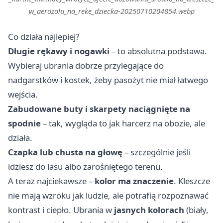
w_aerozolu_na_reke_dziecka-20250710204854.webp
Co działa najlepiej?
Długie rękawy i nogawki
– to absolutna podstawa.
Wybieraj ubrania dobrze przylegające do
nadgarstków i kostek, żeby pasożyt nie miał łatwego
wejścia.
Zabudowane buty i skarpety naciągnięte na
spodnie
– tak, wygląda to jak harcerz na obozie, ale
działa.
Czapka lub chusta na głowę
– szczególnie jeśli
idziesz do lasu albo zarośniętego terenu.
A teraz najciekawsze –
kolor ma znaczenie
. Kleszcze
nie mają wzroku jak ludzie, ale potrafią rozpoznawać
kontrast i ciepło. Ubrania w
jasnych kolorach
(biały,