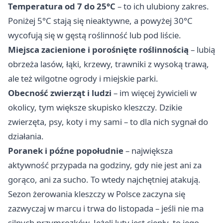
Temperatura od 7 do 25°C
– to ich ulubiony zakres.
Poniżej 5°C stają się nieaktywne, a powyżej 30°C
wycofują się w gęstą roślinność lub pod liście.
Miejsca zacienione i porośnięte roślinnością
– lubią
obrzeża lasów, łąki, krzewy, trawniki z wysoką trawą,
ale też wilgotne ogrody i miejskie parki.
Obecność zwierząt i ludzi
– im więcej żywicieli w
okolicy, tym większe skupisko kleszczy. Dzikie
zwierzęta, psy, koty i my sami – to dla nich sygnał do
działania.
Poranek i późne popołudnie
– największa
aktywność przypada na godziny, gdy nie jest ani za
gorąco, ani za sucho. To wtedy najchętniej atakują.
Sezon żerowania kleszczy w Polsce zaczyna się
zazwyczaj w marcu i trwa do listopada – jeśli nie ma
silnych przymrozków. Jeżeli luty jest ciepły, to jego