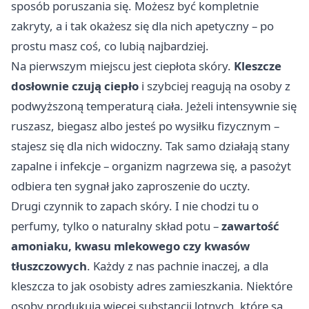
sposób poruszania się. Możesz być kompletnie
zakryty, a i tak okażesz się dla nich apetyczny – po
prostu masz coś, co lubią najbardziej.
Na pierwszym miejscu jest ciepłota skóry.
Kleszcze
dosłownie czują ciepło
i szybciej reagują na osoby z
podwyższoną temperaturą ciała. Jeżeli intensywnie się
ruszasz, biegasz albo jesteś po wysiłku fizycznym –
stajesz się dla nich widoczny. Tak samo działają stany
zapalne i infekcje – organizm nagrzewa się, a pasożyt
odbiera ten sygnał jako zaproszenie do uczty.
Drugi czynnik to zapach skóry. I nie chodzi tu o
perfumy, tylko o naturalny skład potu –
zawartość
amoniaku, kwasu mlekowego czy kwasów
tłuszczowych
. Każdy z nas pachnie inaczej, a dla
kleszcza to jak osobisty adres zamieszkania. Niektóre
osoby produkują więcej substancji lotnych, które są