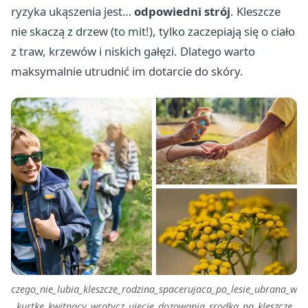
ryzyka ukąszenia jest…
odpowiedni strój
. Kleszcze
nie skaczą z drzew (to mit!), tylko zaczepiają się o ciało
z traw, krzewów i niskich gałęzi. Dlatego warto
maksymalnie utrudnić im dotarcie do skóry.
czego_nie_lubia_kleszcze_rodzina_spacerujaca_po_lesie_ubrana_w
_kurtke_kwitnacy_wrotycz_ujecie_dozowania_srodka_na_kleszcze_