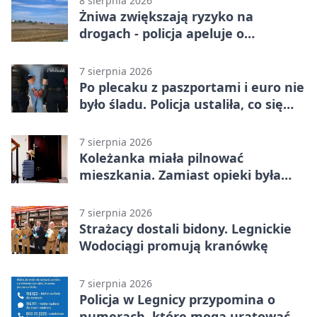
8 sierpnia 2026
Żniwa zwiększają ryzyko na
drogach - policja apeluje o
ostrożność
7 sierpnia 2026
Po plecaku z paszportami i euro nie
było śladu. Policja ustaliła, co się
stało
7 sierpnia 2026
Koleżanka miała pilnować
mieszkania. Zamiast opieki była
kradzież biżuterii
7 sierpnia 2026
Strażacy dostali bidony. Legnickie
Wodociągi promują kranówkę
7 sierpnia 2026
Policja w Legnicy przypomina o
numerach, które mogą uratować