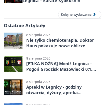
Legnica – karate Kyokushin
Kolejne wydarzenia
Ostatnie Artykuły
8 sierpnia 2026
Nie tylko chemioterapia. Doktor
Haus pokazuje nowe oblicze
onkologii
8 sierpnia 2026
[PIŁKA NOŻNA] Miedź Legnica –
Pogoń Grodzisk Mazowiecki 0:1.
Pogoń liderem Betclic 1. ligi po
meczu w Legnicy
8 sierpnia 2026
Apteki w Legnicy - godziny
otwarcia, dyżury, apteka
całodobowa