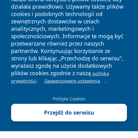
działała prawidłowo. Używamy także plików
cookies i podobnych technologii od
zewnętrznych dostawców w celach
analitycznych, marketingowych i
Copyright © 2026 echolegnica.pl Wszystkie prawa
społecznościowych. Informacje te mogą być
zastrzeżone.
przetwarzane również przez naszych
partnerów. Kontynuując korzystanie ze
strony lub klikając „Przechodzę do serwisu",
Polityka
Polityka
wyrażasz zgodę na użycie dodatkowych
News
Autorzy
Prywatności
Cookies
plików cookies zgodnie z naszą
polityką
.
.
prywatności
Zaawansowane ustawienia
Polityka Cookies
Przejdź do serwisu