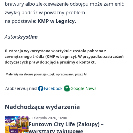
brawury albo zlekceważenie odstępu może zamienić
zwykłą podróż w poważny problem.
na podstawie:
KMP w Legnicy
.
Autor:
krystian
Ilustracja wykorzystana w artykule została pobrana z
zewnętrznego źródła (KMP w Legnicy). W przypadku zastrzeżeń
dotyczących praw do zdjęcia prosimy o
kontakt
.
Zaobserwuj nas!
Facebook
Google News
Nadchodzące wydarzenia
20 sierpnia 2026, 16:00
Funtown City Life (Zakupy) –
warsztaty zakupowe