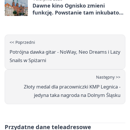
Dawne kino Ognisko zmieni
funkcję. Powstanie tam inkubator
firm
<< Poprzedni
Potrójna dawka gitar - NoWay, Neo Dreams i Lazy
Snails w Spiżarni
Następny >>
Złoty medal dla pracowniczki KMP Legnica -
jedyna taka nagroda na Dolnym Śląsku
Przydatne dane teleadresowe