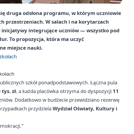
się druga odsłona programu, w którym uczniowie
h przestrzeniach. W salach i na korytarzach
o inicjatywy integrujące uczniów — wszystko pod
ur. To propozycja, która ma uczyć
ne miejsce nauki.
szkołach
y
zkołach
ublicznych szkół ponadpodstawowych. Łączna pula
 tys. zł
, a każda placówka otrzyma do dyspozycji
11
czniów. Dodatkowo w budżecie przewidziano rezerwę
przypadkach przydziela
Wydział Oświaty, Kultury i
mokracji.”