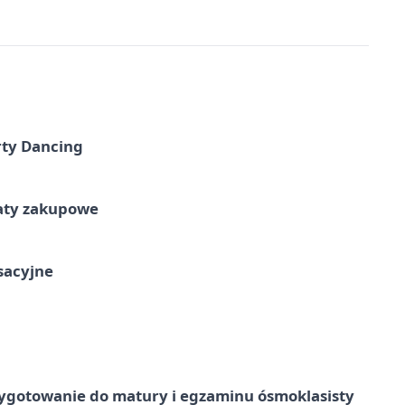
rty Dancing
taty zakupowe
ksacyjne
ygotowanie do matury i egzaminu ósmoklasisty