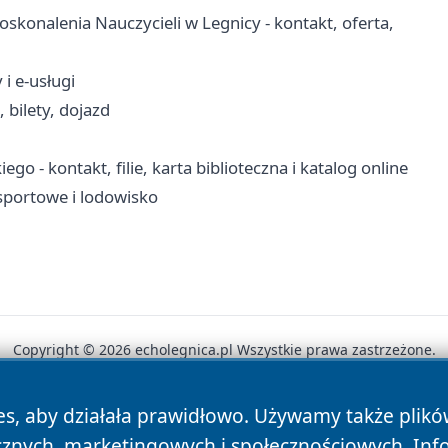
konalenia Nauczycieli w Legnicy - kontakt, oferta,
i e-usługi
 bilety, dojazd
o - kontakt, filie, karta biblioteczna i katalog online
 sportowe i lodowisko
Copyright © 2026 echolegnica.pl Wszystkie prawa zastrzeżone.
es, aby działała prawidłowo. Używamy także plik
News
Autorzy
Polityka Prywatności
Polityka Cookie
cznych, marketingowych i społecznościowych. Inf