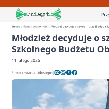
Prz
Strona główna
Wiadomości
Młodzież decyduje o szkole - rusza II edycja
Młodzież decyduje o sz
Szkolnego Budżetu Ob
11 lutego 2026
3 min czytania
Udostępnij