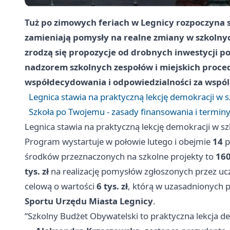
Tuż po zimowych feriach w Legnicy rozpoczyna 
zamieniają pomysły na realne zmiany w szkolnyc
zrodzą się propozycje od drobnych inwestycji p
nadzorem szkolnych zespołów i miejskich proced
współdecydowania i odpowiedzialności za wspól
Legnica stawia na praktyczną lekcję demokracji w 
Szkoła po Twojemu - zasady finansowania i termin
Legnica stawia na praktyczną lekcję demokracji w s
Program wystartuje w połowie lutego i obejmie
14
p
środków przeznaczonych na szkolne projekty to
160
tys. zł
na realizację pomysłów zgłoszonych przez u
celową o wartości
6 tys. zł
, którą w uzasadnionych 
Sportu Urzędu Miasta Legnicy
.
“Szkolny Budżet Obywatelski to praktyczna lekcja de