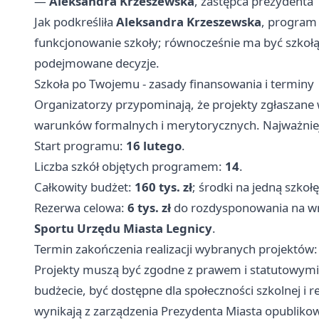
—
Aleksandra Krzeszewska
, zastępca prezydenta
Jak podkreśliła
Aleksandra Krzeszewska
, program
funkcjonowanie szkoły; równocześnie ma być szkołą
podejmowane decyzje.
Szkoła po Twojemu - zasady finansowania i terminy
Organizatorzy przypominają, że projekty zgłaszane
warunków formalnych i merytorycznych. Najważniejs
Start programu:
16 lutego
.
Liczba szkół objętych programem:
14
.
Całkowity budżet:
160 tys. zł
; środki na jedną szkoł
Rezerwa celowa:
6 tys. zł
do rozdysponowania na wn
Sportu Urzędu Miasta Legnicy
.
Termin zakończenia realizacji wybranych projektów
Projekty muszą być zgodne z prawem i statutowymi 
budżecie, być dostępne dla społeczności szkolnej i 
wynikają z zarządzenia Prezydenta Miasta opublik