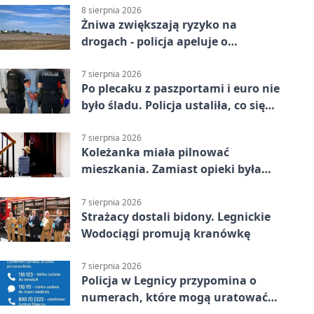
8 sierpnia 2026
Żniwa zwiększają ryzyko na
drogach - policja apeluje o
ostrożność
7 sierpnia 2026
Po plecaku z paszportami i euro nie
było śladu. Policja ustaliła, co się
stało
7 sierpnia 2026
Koleżanka miała pilnować
mieszkania. Zamiast opieki była
kradzież biżuterii
7 sierpnia 2026
Strażacy dostali bidony. Legnickie
Wodociągi promują kranówkę
7 sierpnia 2026
Policja w Legnicy przypomina o
numerach, które mogą uratować
życie