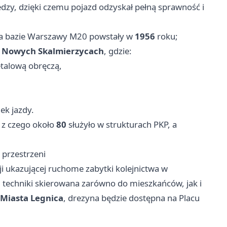
zy, dzięki czemu pojazd odzyskał pełną sprawność i
na bazie
Warszawy
M20 powstały w
1956
roku;
w
Nowych Skalmierzycach
, gdzie:
talową obręczą,
ek jazdy.
 z czego około
80
służyło w strukturach PKP, a
 przestrzeni
cji ukazującej ruchome zabytki kolejnictwa w
rii techniki skierowana zarówno do mieszkańców, jak i
 Miasta Legnica
, drezyna będzie dostępna na Placu