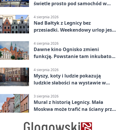
świetle prosto pod samochód w
Legnicy
4 sierpnia 2026
Nad Bałtyk z Legnicy bez
przesiadki. Weekendowy urlop jest
na wyciągnięcie ręki
4 sierpnia 2026
Dawne kino Ognisko zmieni
funkcję. Powstanie tam inkubator
firm
4 sierpnia 2026
Myszy, koty i ludzie pokazują
ludzkie słabości na wystawie w
Legnicy
3 sierpnia 2026
Mural z historią Legnicy. Mała
Moskwa może trafić na ściany przy
Grunwaldzkiej