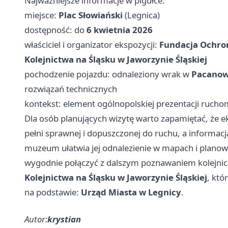
Najważniejsze informacje w pigułce:
miejsce:
Plac Słowiański
(Legnica)
dostępność: do
6 kwietnia 2026
właściciel i organizator ekspozycji:
Fundacja Ochro
Kolejnictwa na Śląsku w Jaworzynie Śląskiej
pochodzenie pojazdu: odnaleziony wrak w
Pacanow
rozwiązań technicznych
kontekst: element ogólnopolskiej prezentacji ruc
Dla osób planujących wizytę warto zapamiętać, że e
pełni sprawnej i dopuszczonej do ruchu, a informac
muzeum ułatwia jej odnalezienie w mapach i planow
wygodnie połączyć z dalszym poznawaniem kolejnict
Kolejnictwa na Śląsku w Jaworzynie Śląskiej
, któ
na podstawie:
Urząd Miasta w Legnicy
.
Autor:
krystian