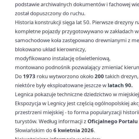
podstawie archiwalnych dokumentów i fachowej wied
został dopuszczony do ruchu.
Historia konstrukcji sięga lat 50. Pierwsze drezyny 
kompletne pojazdy przygotowywano w zakładach 
samochodowe koła zastępowano drewnianymi z me
blokowano układ kierowniczy,
modyfikowano instalację oświetleniową,
montowano podnośnik pozwalający zmieniać kierun
Do
1973
roku wytworzono około
200
takich drezyn,
niektóre były eksploatowane jeszcze w
latach 90.
Legnica pokazuje techniczne dziedzictwo w miejskiej
Ekspozycja w Legnicy jest częścią ogólnopolskiej ak
przestrzeni miejskiej - to forma popularyzacji histo
turystów. Według informacji z
Oficjalnego Portalu
Słowiańskim do
6 kwietnia 2026
.