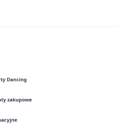
rty Dancing
taty zakupowe
ksacyjne