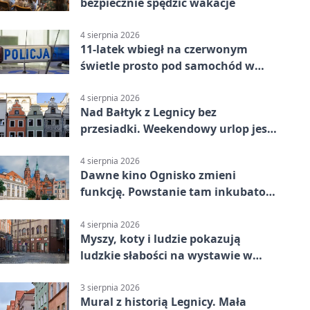
bezpiecznie spędzić wakacje
4 sierpnia 2026
11-latek wbiegł na czerwonym
świetle prosto pod samochód w
Legnicy
4 sierpnia 2026
Nad Bałtyk z Legnicy bez
przesiadki. Weekendowy urlop jest
na wyciągnięcie ręki
4 sierpnia 2026
Dawne kino Ognisko zmieni
funkcję. Powstanie tam inkubator
firm
4 sierpnia 2026
Myszy, koty i ludzie pokazują
ludzkie słabości na wystawie w
Legnicy
3 sierpnia 2026
Mural z historią Legnicy. Mała