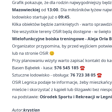
Grafik pokazuje, że dla rodzin najwygodniejszy będ
Mazowieckiej
od
13:00
. Dla miłośników łyżew najw
lodowisko startuje już o
09:45
.
Kilka obiektów będzie zamkniętych - warto sprawdz
Nie wszystkie tereny OSiR będą dostępne - w święto
Wielofunkcyjne boiska treningowe - Aleja Orła B
Organizator przypomina, by przed wyjściem potwi
lub na stronie OSiR 😊
Przy planowaniu wizyty warto zapisać kontakt do kas
Basen Bąbelek - kasa:
576 545 185
☎️
Sztuczne lodowisko - obsługa:
76 723 38 05
☎️
OSiR Legnica podaje te informacje, żeby mieszkań
mieście i skorzystać z kąpieli lub ślizgawki bez nies
na podstawie:
Ośrodek Sportu i Rekreacji w Legn
Autor:
krystian