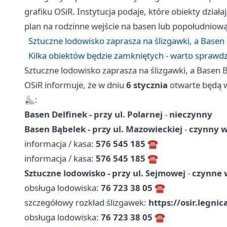
grafiku OSiR. Instytucja podaje, które obiekty działa
plan na rodzinne wejście na basen lub popołudniową
Sztuczne lodowisko zaprasza na ślizgawki, a Basen
Kilka obiektów będzie zamkniętych - warto sprawd
Sztuczne lodowisko zaprasza na ślizgawki, a Basen 
OSiR informuje, że w dniu
6 stycznia
otwarte będą wy
⛸️:
Basen Delfinek - przy ul. Polarnej
-
nieczynny
Basen Bąbelek - przy ul. Mazowieckiej
-
czynny w 
informacja / kasa:
576 545 185
☎️
informacja / kasa:
576 545 185
☎️
Sztuczne lodowisko - przy ul. Sejmowej
-
czynne w
obsługa lodowiska:
76 723 38 05
☎️
szczegółowy rozkład ślizgawek:
https://osir.legni
obsługa lodowiska:
76 723 38 05
☎️