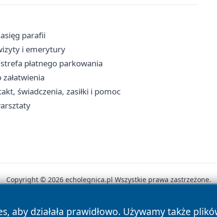
asięg parafii
wizyty i emerytury
, strefa płatnego parkowania
 załatwienia
kt, świadczenia, zasiłki i pomoc
warsztaty
Copyright © 2026 echolegnica.pl Wszystkie prawa zastrzeżone.
es, aby działała prawidłowo. Używamy także plik
News
Autorzy
Polityka Prywatności
Polityka Cookie