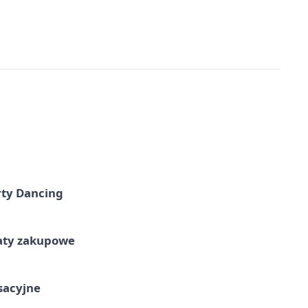
rty Dancing
taty zakupowe
ksacyjne