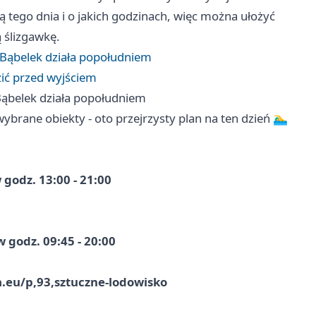
ją tego dnia i o jakich godzinach, więc można ułożyć
 ślizgawkę.
 Bąbelek działa popołudniem
zić przed wyjściem
Bąbelek działa popołudniem
brane obiekty - oto przejrzysty plan na ten dzień 🏊‍♂️
godz. 13:00 - 21:00
 godz. 09:45 - 20:00
ca.eu/p,93,sztuczne-lodowisko