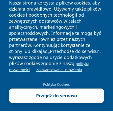
Nasza strona korzysta z plików cookies, aby
działała prawidłowo. Używamy także plików
cookies i podobnych technologii od
zewnętrznych dostawców w celach
analitycznych, marketingowych i
społecznościowych. Informacje te mogą być
przetwarzane również przez naszych
Copyright © 2026 echolegnica.pl Wszystkie prawa
zastrzeżone.
partnerów. Kontynuując korzystanie ze
strony lub klikając „Przechodzę do serwisu",
wyrażasz zgodę na użycie dodatkowych
Polityka
Polityka
plików cookies zgodnie z naszą
polityką
News
Autorzy
Prywatności
Cookies
.
.
prywatności
Zaawansowane ustawienia
Polityka Cookies
Przejdź do serwisu