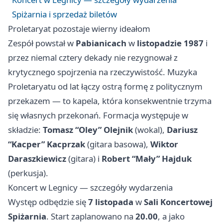
Spiżarnia i sprzedaż biletów
Proletaryat pozostaje wierny ideałom
Zespół powstał w
Pabianicach
w
listopadzie 1987
i
przez niemal cztery dekady nie rezygnował z
krytycznego spojrzenia na rzeczywistość. Muzyka
Proletaryatu od lat łączy ostrą formę z politycznym
przekazem — to kapela, która konsekwentnie trzyma
się własnych przekonań. Formacja występuje w
składzie:
Tomasz “Oley” Olejnik
(wokal),
Dariusz
“Kacper” Kacprzak
(gitara basowa),
Wiktor
Daraszkiewicz
(gitara) i
Robert “Mały” Hajduk
(perkusja).
Koncert w Legnicy — szczegóły wydarzenia
Występ odbędzie się
7 listopada
w
Sali Koncertowej
Spiżarnia
. Start zaplanowano na
20.00
, a jako