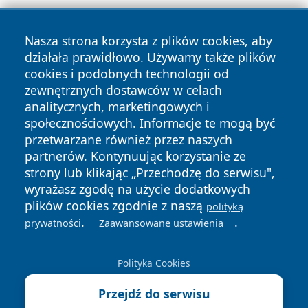
Nasza strona korzysta z plików cookies, aby
działała prawidłowo. Używamy także plików
cookies i podobnych technologii od
zewnętrznych dostawców w celach
Copyright © 2026 echolegnica.pl Wszystkie prawa
analitycznych, marketingowych i
zastrzeżone.
społecznościowych. Informacje te mogą być
przetwarzane również przez naszych
partnerów. Kontynuując korzystanie ze
Polityka
Polityka
News
Autorzy
strony lub klikając „Przechodzę do serwisu",
Prywatności
Cookies
wyrażasz zgodę na użycie dodatkowych
plików cookies zgodnie z naszą
polityką
.
.
prywatności
Zaawansowane ustawienia
Polityka Cookies
Przejdź do serwisu