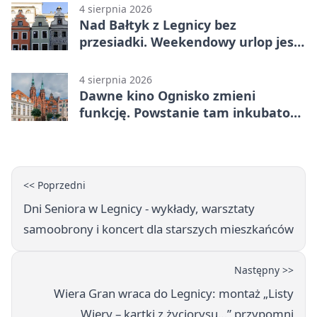
4 sierpnia 2026
Nad Bałtyk z Legnicy bez
przesiadki. Weekendowy urlop jest
na wyciągnięcie ręki
4 sierpnia 2026
Dawne kino Ognisko zmieni
funkcję. Powstanie tam inkubator
firm
<< Poprzedni
Dni Seniora w Legnicy - wykłady, warsztaty
samoobrony i koncert dla starszych mieszkańców
Następny >>
Wiera Gran wraca do Legnicy: montaż „Listy
Wiery – kartki z życiorysu…” przypomni